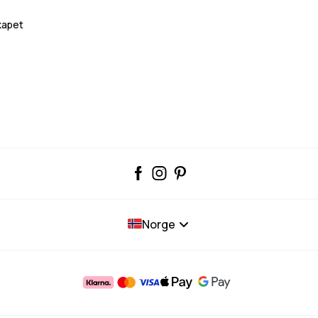
skapet
Norge