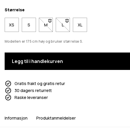
Størrelse
XS
S
M
- Størrelse M er ikke tilgjengelig. Klikk for å 
L
- Størrelse L er ikke tilgjengelig. Kli
XL
Modellen er 175 cm høy og bruker størrelse S.
Legg til i handlekurven
Gratis frakt og gratis retur
30 dagers returrett
Raske leveranser
Informasjon
Produktanmeldelser