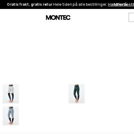
Gratis frakt, gratis retur
Hele tiden på alle bestillinger.
Handle nå
Mine besti