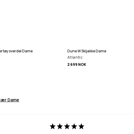
rtøy overdel Dame
Dune W Skijakke Dame
Atlantic
2 699 NOK
lær Dame