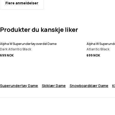
Flere anmeldelser
Produkter du kanskje liker
Alpha W Superundertøy overdel Dame
Alpha W Superunde
Dark Atlantic/Black
Atlantic/Black
699 NOK
699 NOK
Superundertøy Dame
Skiklær Dame
Snowboardklær Dame
K