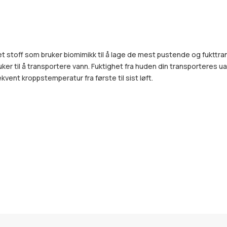
et stoff som bruker biomimikk til å lage de mest pustende og fukt
ruker til å transportere vann. Fuktighet fra huden din transporteres
ent kroppstemperatur fra første til sist løft.