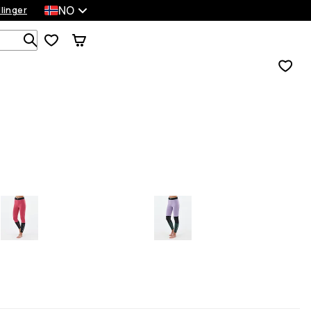
NO
llinger
Søk blant 1 000+ produkter