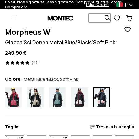
Spedizione gratuita. Reso gratuito.
Sempre su tutti gli ordini.
IT
I Miei Ordini
Compra ora
Cerca tra 1 
Morpheus W
Giacca Sci Donna Metal Blue/Black/Soft Pink
249,90 €
21 recensioni, 5/5
(21)
Colore
Metal Blue/Black/Soft Pink
Taglia
Trova la tua taglia