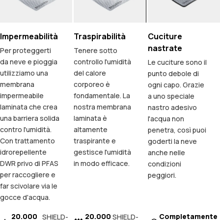
Impermeabilità
Traspirabilità
Cuciture
nastrate
Per proteggerti
Tenere sotto
da neve e pioggia
controllo l'umidità
Le cuciture sono il
utilizziamo una
del calore
punto debole di
membrana
corporeo è
ogni capo. Grazie
impermeabile
fondamentale. La
a uno speciale
laminata che crea
nostra membrana
nastro adesivo
una barriera solida
laminata è
l'acqua non
contro l'umidità.
altamente
penetra, così puoi
Con trattamento
traspirante e
goderti la neve
idrorepellente
gestisce l'umidità
anche nelle
DWR privo di PFAS
in modo efficace.
condizioni
per raccogliere e
peggiori.
far scivolare via le
gocce d'acqua.
20.000
20.000
Completamente
SHIELD-
SHIELD-