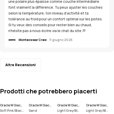
une polaire plus épaisse comme couche intermédiaire
font vraiment la différence. Tu peux ajuster les couches
selon la température, ton niveau d’activité et ta
tolérance au froid pour un confort optimal sur les pistes.
Si tu veux des conseils pour rester bien au chaud,
n’hésite pas à nous écrire via le chat du site 💭
Montecwear Crew
11 giugno 2026
Altre Recensioni
Prodotti che potrebbero piacerti
Oracle W Giacca Sci Donna
Oracle W Giacca Sci Donna
Oracle W Giacca Sci Donna
Oracle W Giacca Sci Donna
Soft Pink/Black/Metal Blue
Sand
Light Grey/Black/Atlantic
Light Grey/Black/Burgundy