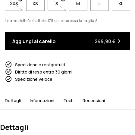
XXS
- Taglia XXS non disponibile. Clicca per essere avvisato quan
XS
S
- Taglia S non disponibile. Clicca per e
M
L
XL
Il/la modello/a è alto/a 175 cm e indossa la taglia S.
Aggiungi al carello
249,90 €
Spedizione e resi gratuiti
Diritto di reso entro 30 giorni
Spedizione Veloce
Dettagli
Informazioni
Tech
Recensioni
Dettagli