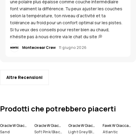
une polaire plus épaisse comme couche intermédiaire
font vraiment la différence. Tu peux ajuster les couches
selon la température, ton niveau d’activité et ta
tolérance au froid pour un confort optimal sur les pistes.
Si tu veux des conseils pour rester bien au chaud,
n’hésite pas à nous écrire via le chat du site 💭
Montecwear Crew
11 giugno 2026
Altre Recensioni
Prodotti che potrebbero piacerti
Oracle W Giacca Sci Donna
Oracle W Giacca Sci Donna
Oracle W Giacca Sci Donna
Fawk W Giacca Sci Donna
Sand
Soft Pink/Black/Metal Blue
Light Grey/Black/Atlantic
Atlantic