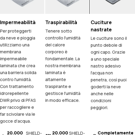
Impermeabilità
Traspirabilità
Cuciture
nastrate
Per proteggerti
Tenere sotto
da neve e pioggia
controllo l'umidità
Le cuciture sono il
utilizziamo una
del calore
punto debole di
membrana
corporeo è
ogni capo. Grazie
impermeabile
fondamentale. La
a uno speciale
laminata che crea
nostra membrana
nastro adesivo
una barriera solida
laminata è
l'acqua non
contro l'umidità.
altamente
penetra, così puoi
Con trattamento
traspirante e
goderti la neve
idrorepellente
gestisce l'umidità
anche nelle
DWR privo di PFAS
in modo efficace.
condizioni
per raccogliere e
peggiori.
far scivolare via le
gocce d'acqua.
20.000
20.000
Completamente
SHIELD-
SHIELD-