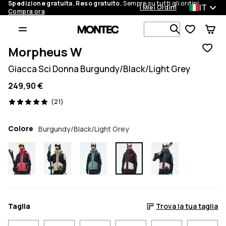
Spedizione gratuita. Reso gratuito.
Sempre su tutti gli ordini.
IT
I Miei Ordini
Compra ora
Cerca tra 1 
Morpheus W
Giacca Sci Donna Burgundy/Black/Light Grey
249,90 €
21 recensioni, 5/5
(21)
Colore
Burgundy/Black/Light Grey
Taglia
Trova la tua taglia