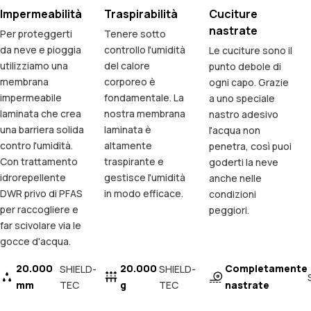
Impermeabilità
Traspirabilità
Cuciture
nastrate
Per proteggerti
Tenere sotto
da neve e pioggia
controllo l'umidità
Le cuciture sono il
utilizziamo una
del calore
punto debole di
membrana
corporeo è
ogni capo. Grazie
impermeabile
fondamentale. La
a uno speciale
laminata che crea
nostra membrana
nastro adesivo
una barriera solida
laminata è
l'acqua non
contro l'umidità.
altamente
penetra, così puoi
Con trattamento
traspirante e
goderti la neve
idrorepellente
gestisce l'umidità
anche nelle
DWR privo di PFAS
in modo efficace.
condizioni
per raccogliere e
peggiori.
far scivolare via le
gocce d'acqua.
20.000
20.000
Completamente
SHIELD-
SHIELD-
mm
TEC
g
TEC
nastrate