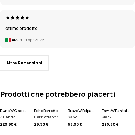
ottimo prodotto
ARCH
9 apr 2025
Altre Recensioni
Prodotti che potrebbero piacerti
Dune W Giacca Sci Donna
Echo Berretto
Bravo W Felpa Pile Donna
Fawk W Pantaloni Sci Donna
Atlantic
Dark Atlantic
Sand
Black
229,90 €
29,90 €
69,90 €
229,90 €