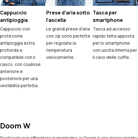
Cappuccio
Prese d'aria sotto
Tasca per
antipioggia
l'ascella
smartphone
Cappuccio con
Le grandi prese d'aria
Tasca ad accesso
protezione
con zip sono perfette
rapido fatta apposta
antipioggia extra
per regolate la
per lo smartphone
profonda e
temperatura
con uscita interna per
compatibile con il
velocemente.
il cavo delle cuffie.
casco, con coulisse
anteriore e
posteriore per una
vestibilità perfetta.
Doom W
Realizzata per affrontare la montagna, la Doom è una giacca pronta