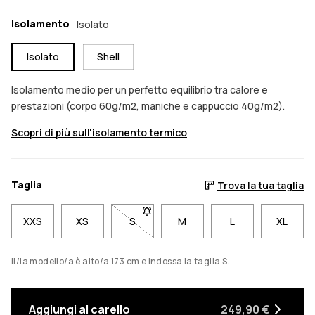
Isolamento
Isolato
Isolato
Shell
Isolamento medio per un perfetto equilibrio tra calore e
prestazioni (corpo 60g/m2, maniche e cappuccio 40g/m2).
Scopri di più sull'isolamento termico
Taglia
Trova la tua taglia
XXS
XS
S
- Taglia S non disponibile. Clicca per e
M
L
XL
Il/la modello/a è alto/a 173 cm e indossa la taglia S.
Aggiungi al carello
249,90 €