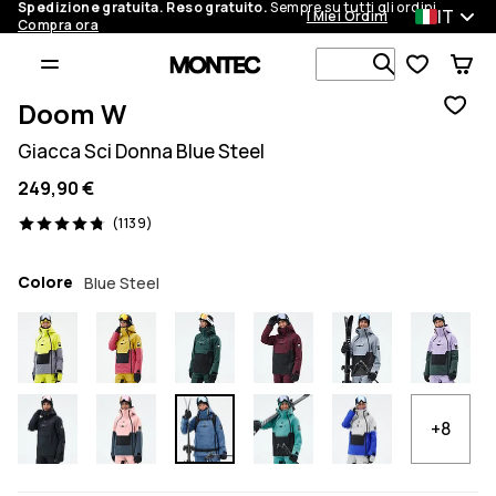
Spedizione gratuita. Reso gratuito.
Sempre su tutti gli ordini.
IT
I Miei Ordini
Compra ora
Cerca tra 1 
Doom W
Giacca Sci Donna Blue Steel
249,90 €
1139 recensioni, 4.8/5
(1139)
Colore
Blue Steel
+8