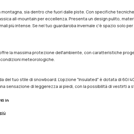
tera montagna, sia dentro che fuori dalle piste. Con specifiche tecnic
lassica all-mountain per eccellenza. Presenta un design pulito, materi
ernali più intense. Se nel tuo guardaroba invernale c'è spazio solo 
e offre la massima protezione dell'ambiente, con caratteristiche proge
e condizioni meteorologiche.
 del tuo stile di snowboard. L'opzione "Insulated" è dotata di 60/40
 sensazione di leggerezza ai piedi, con la possibilità di vestirti a st
nti in
 piú