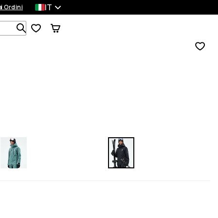
IT
a
ei Ordini
Cerca tra 1 000+ prodotti