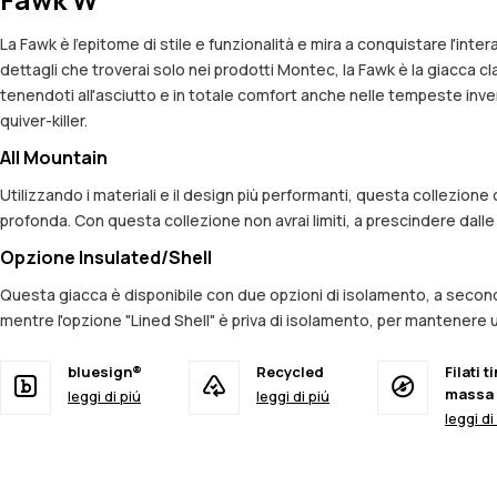
La Fawk è l'epitome di stile e funzionalità e mira a conquistare l'in
dettagli che troverai solo nei prodotti Montec, la Fawk è la giacca c
tenendoti all'asciutto e in totale comfort anche nelle tempeste inv
quiver-killer.
All Mountain
Utilizzando i materiali e il design più performanti, questa collezion
profonda. Con questa collezione non avrai limiti, a prescindere dall
Opzione Insulated/Shell
Questa giacca è disponibile con due opzioni di isolamento, a seconda
mentre l'opzione "Lined Shell" è priva di isolamento, per mantenere una
bluesign®
Recycled
Filati ti
massa
leggi di piú
leggi di piú
leggi di