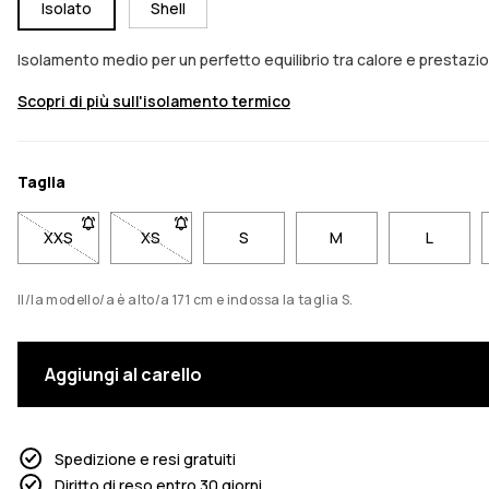
Isolato
Shell
Isolamento medio per un perfetto equilibrio tra calore e presta
Scopri di più sull'isolamento termico
Taglia
XXS
- Taglia XXS non disponibile. Clicca per essere avvisato qua
XS
- Taglia XS non disponibile. Clicca per essere 
S
M
L
Il/la modello/a è alto/a 171 cm e indossa la taglia S.
Aggiungi al carello
Spedizione e resi gratuiti
Diritto di reso entro 30 giorni