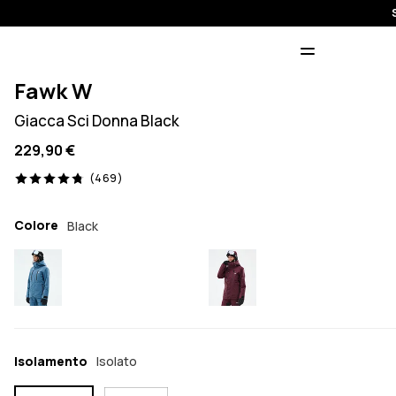
Fawk W
Giacca Sci Donna Black
229,90 €
469 recensioni, 4.8/5
(469)
Colore
Black
Isolamento
Isolato