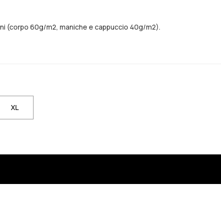
zioni (corpo 60g/m2, maniche e cappuccio 40g/m2).
ndo sarà di nuovo disponibile
avvisato quando sarà di nuovo disponibile
XL