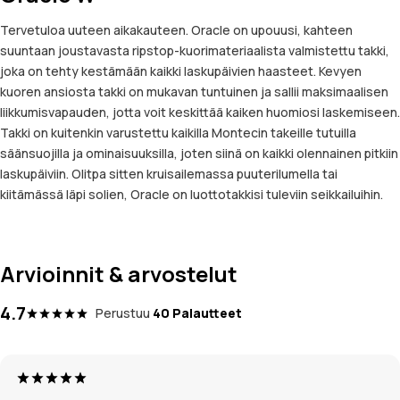
Tervetuloa uuteen aikakauteen. Oracle on upouusi, kahteen
suuntaan joustavasta ripstop-kuorimateriaalista valmistettu takki,
joka on tehty kestämään kaikki laskupäivien haasteet. Kevyen
kuoren ansiosta takki on mukavan tuntuinen ja sallii maksimaalisen
liikkumisvapauden, jotta voit keskittää kaiken huomiosi laskemiseen.
Takki on kuitenkin varustettu kaikilla Montecin takeille tutuilla
säänsuojilla ja ominaisuuksilla, joten siinä on kaikki olennainen pitkiin
laskupäiviin. Olitpa sitten kruisailemassa puuterilumella tai
kiitämässä läpi solien, Oracle on luottotakkisi tuleviin seikkailuihin.
Arvioinnit & arvostelut
4.7
Perustuu
40 Palautteet