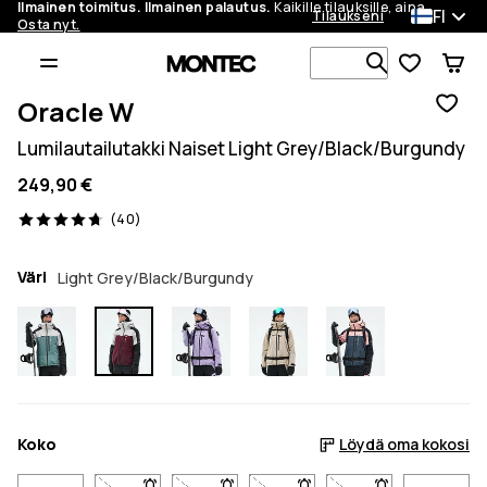
Ilmainen toimitus. Ilmainen palautus.
Kaikille tilauksille, aina.
FI
Tilaukseni
Osta nyt.
Etsi 1 000+ 
Oracle W
Lumilautailutakki Naiset Light Grey/Black/Burgundy
249,90 €
40 arvostelut, 4.7/5
(40)
Väri
Light Grey/Black/Burgundy
Koko
Löydä oma kokosi