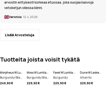
arvostin erityisesti korkeaa etuosaa, joka suojaa kasvoja
vetoketjun ollessa kiinni.
Veronica
12.4.2026
Lisää Arvosteluja
Tuotteita joista voisit tykätä
Morpheus W Lumilautailutakki Naiset
Moss W Lumilautailutakki Naiset
Fawk W Lumilautailutakki Naiset
Dune W Laskettelutakki Naiset
Burgundy/Black/Light Grey
Burgundy/Black
Burgundy
Atlantic
249,90 €
229,90 €
229,90 €
229,90 €