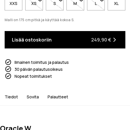
XXS
XS
- Koko XS ei ole saatavilla. Napsauta saadaksesi i
S
- Koko S ei ole saatavilla. Napsauta sa
M
- Koko M ei ole saatavilla. 
L
- Koko L ei ole s
XL
Malli on 175 cm pitkä ja käyttää kokoa S.
Lisää ostoskoriin
249,90 €
Ilmainen toimitus ja palautus
30 päivän palautusoikeus
Nopeat toimitukset
Tiedot
Sovita
Palautteet
Oracle W