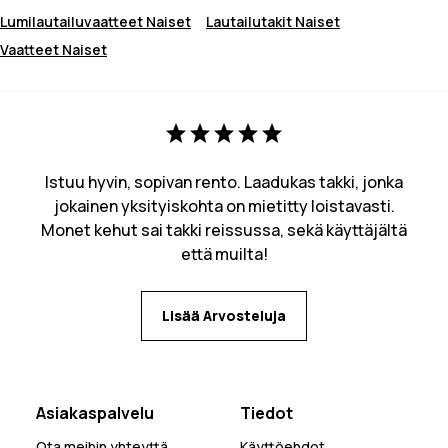
Lumilautailuvaatteet Naiset
Lautailutakit Naiset
Vaatteet Naiset
Istuu hyvin, sopivan rento. Laadukas takki, jonka
jokainen yksityiskohta on mietitty loistavasti.
Monet kehut sai takki reissussa, sekä käyttäjältä
että muilta!
Lisää Arvosteluja
Asiakaspalvelu
Tiedot
Ota meihin yhteyttä
Käyttöehdot