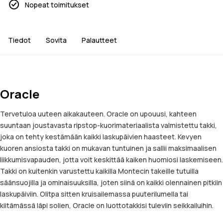
Nopeat toimitukset
Tiedot
Sovita
Palautteet
Oracle
Tervetuloa uuteen aikakauteen. Oracle on upouusi, kahteen
suuntaan joustavasta ripstop-kuorimateriaalista valmistettu takki,
joka on tehty kestämään kaikki laskupäivien haasteet. Kevyen
kuoren ansiosta takki on mukavan tuntuinen ja sallii maksimaalisen
liikkumisvapauden, jotta voit keskittää kaiken huomiosi laskemiseen.
Takki on kuitenkin varustettu kaikilla Montecin takeille tutuilla
säänsuojilla ja ominaisuuksilla, joten siinä on kaikki olennainen pitkiin
laskupäiviin. Olitpa sitten kruisailemassa puuterilumella tai
kiitämässä läpi solien, Oracle on luottotakkisi tuleviin seikkailuihin.