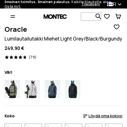
Ilmainen toimitus. Ilmainen palautus.
Kaikille tilauksille, aina.
FI
Tilaukseni
Osta nyt.
Etsi 1 000+ 
Oracle
Lumilautailutakki Miehet Light Grey/Black/Burgundy
249,90 €
79 arvostelut, 4.7/5
(79)
Väri
Koko
Löydä oma kokosi