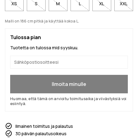
XS
S
M
L
XL
XXL
Malli on 186 cm pitkä ja käyttää kokoa L.
Tulossa pian
Tuotetta on tulossa mid syyskuu.
Kyllä, haluan liittyä
Ilmoita minulle
Huomaa, että tämä on arvioitu toimitusaika ja viivästyksiä voi
esiintyä.
Ilmainen toimitus ja palautus
30 päivän palautusoikeus