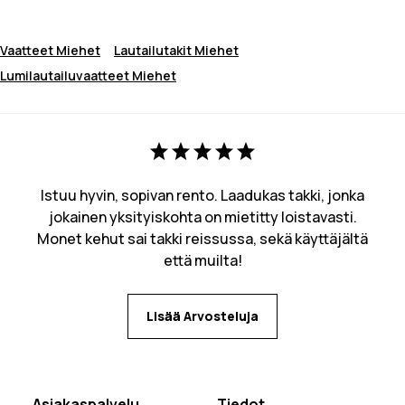
Vaatteet Miehet
Lautailutakit Miehet
Lumilautailuvaatteet Miehet
Istuu hyvin, sopivan rento. Laadukas takki, jonka
jokainen yksityiskohta on mietitty loistavasti.
Monet kehut sai takki reissussa, sekä käyttäjältä
että muilta!
Lisää Arvosteluja
Asiakaspalvelu
Tiedot