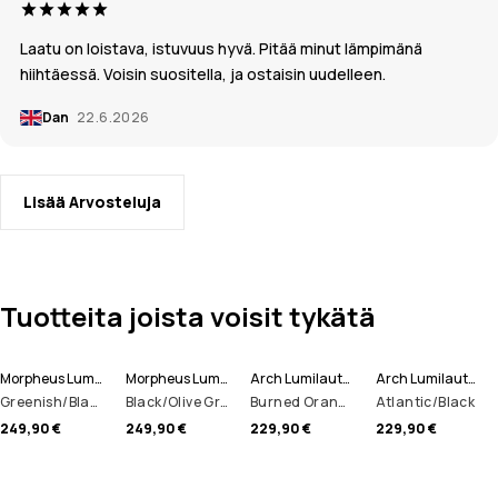
Laatu on loistava, istuvuus hyvä. Pitää minut lämpimänä
hiihtäessä. Voisin suositella, ja ostaisin uudelleen.
Dan
22.6.2026
Lisää Arvosteluja
Tuotteita joista voisit tykätä
Morpheus Lumilautailutakki Miehet
Morpheus Lumilautailutakki Miehet
Arch Lumilautailutakki Miehet
Arch Lumilautailutakki Miehet
Greenish/Black
Black/Olive Green/Light Grey
Burned Orange/Black
Atlantic/Black
249,90 €
249,90 €
229,90 €
229,90 €