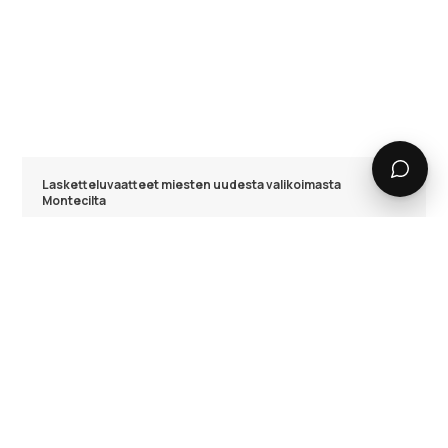
Lasketteluvaatteet miesten uudesta valikoimasta
Montecilta
Jos haluat päivittää miesten lasketteluvaatteet tälle
talvelle, Montecin nettikaupasta löydät kaiken.
Tuotantotiimimme työskentelee jatkuvasti kehittääkseen
tuotteistamme parhaita ja innovoidakseen tyyliä,
toiminnallisuutta ja teknologiaa. Meidän omat kalvot
varmistavat laadukkaan suorituskyvyn kaikkiin tilanteisiin
ja asiakkailtamme saatu palaute pitää meidät kehityksen
kärjessä ja auttaa muokkaamaan tuotteita
laskettelijoiden tarpeisiin.
Hengittävyys ja vedenpitävyys
Vedenpitävyys ja hengittävyys ovat ensiarvoisen tärkeitä ja
Montecin suositut miesten vaatteet ovat keskittyneet juuri
niihin. Meidän materiaalit ovat superkestäviä, mutta myös
äärimmäisen vedenpitäviä ja hengittäviä. Aktiiviset kalvot