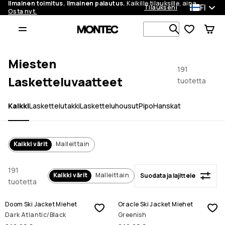
Ilmainen toimitus. Ilmainen palautus.
Kaikille tilauksille, aina.
FI
Tilaukseni
Osta nyt.
Suodata ja lajittele
Etsi 1 000+ 
Miesten
191
Lasketteluvaatteet
tuotetta
Kaikki
Laskettelutakki
Lasketteluhousut
Pipo
Hanskat
Kaikki värit
Malleittain
191
Kaikki värit
Malleittain
Suodata ja lajittele
tuotetta
Doom Ski Jacket Miehet
Oracle Ski Jacket Miehet
Dark Atlantic/Black
Greenish