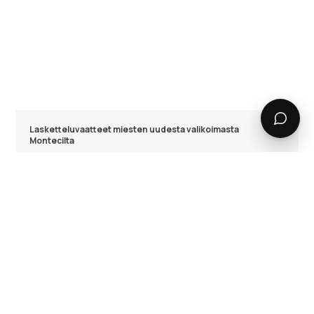
Lasketteluvaatteet miesten uudesta valikoimasta
Montecilta
Jos haluat päivittää miesten lasketteluvaatteet tälle
talvelle, Montecin nettikaupasta löydät kaiken.
Tuotantotiimimme työskentelee jatkuvasti kehittääkseen
tuotteistamme parhaita ja innovoidakseen tyyliä,
toiminnallisuutta ja teknologiaa. Meidän omat kalvot
varmistavat laadukkaan suorituskyvyn kaikkiin tilanteisiin
ja asiakkailtamme saatu palaute pitää meidät kehityksen
kärjessä ja auttaa muokkaamaan tuotteita
laskettelijoiden tarpeisiin.
Hengittävyys ja vedenpitävyys
Vedenpitävyys ja hengittävyys ovat ensiarvoisen tärkeitä ja
Montecin suositut miesten vaatteet ovat keskittyneet juuri
niihin. Meidän materiaalit ovat superkestäviä, mutta myös
äärimmäisen vedenpitäviä ja hengittäviä. Aktiiviset kalvot