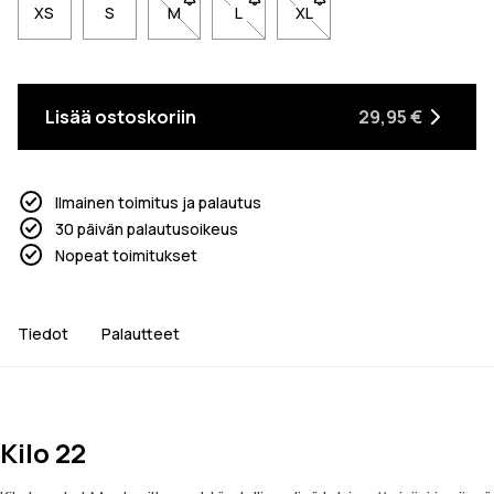
XS
S
M
- Koko M ei ole saatavilla. Napsauta saadak
L
- Koko L ei ole saatavilla. Napsaut
XL
- Koko XL ei ole saatavill
Lisää ostoskoriin
29,95 €
Ilmainen toimitus ja palautus
30 päivän palautusoikeus
Nopeat toimitukset
Tiedot
Palautteet
Kilo 22