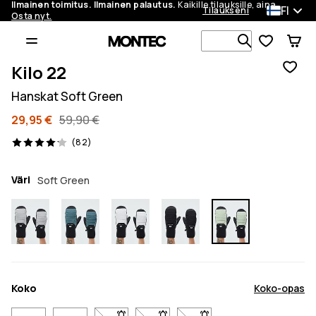
Ilmainen toimitus. Ilmainen palautus.
Kaikille tilauksille, aina.
FI
Tilaukseni
Osta nyt.
Etsi 1 000+ 
Kilo 22
Hanskat Soft Green
29,95 €
59,90 €
82 arvostelut, 4.1/5
(82)
Väri
Soft Green
Koko
Koko-opas