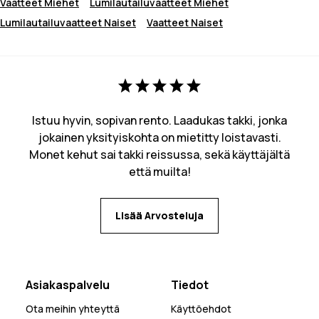
Vaatteet Miehet
Lumilautailuvaatteet Miehet
Lumilautailuvaatteet Naiset
Vaatteet Naiset
Istuu hyvin, sopivan rento. Laadukas takki, jonka
jokainen yksityiskohta on mietitty loistavasti.
Monet kehut sai takki reissussa, sekä käyttäjältä
että muilta!
Lisää Arvosteluja
Asiakaspalvelu
Tiedot
Ota meihin yhteyttä
Käyttöehdot