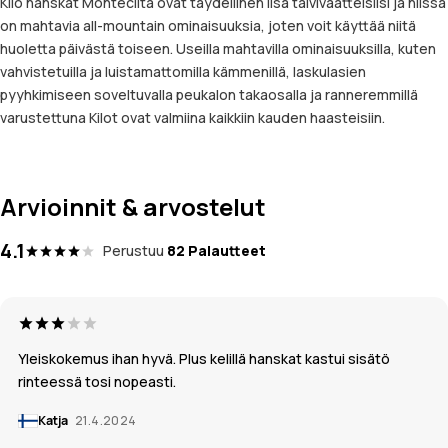
Kilo hanskat Montecilta ovat täydellinen lisä talvivaatteisiisi ja niissä
on mahtavia all-mountain ominaisuuksia, joten voit käyttää niitä
huoletta päivästä toiseen. Useilla mahtavilla ominaisuuksilla, kuten
vahvistetuilla ja luistamattomilla kämmenillä, laskulasien
pyyhkimiseen soveltuvalla peukalon takaosalla ja ranneremmillä
varustettuna Kilot ovat valmiina kaikkiin kauden haasteisiin.
Arvioinnit & arvostelut
4.1
Perustuu
82 Palautteet
Yleiskokemus ihan hyvä. Plus kelillä hanskat kastui sisätö
rinteessä tosi nopeasti.
Katja
21.4.2024