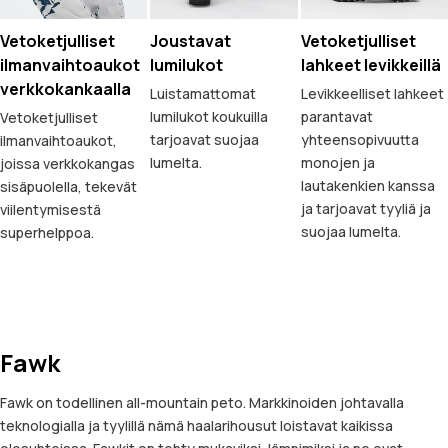
Vetoketjulliset
Joustavat
Vetoketjulliset
ilmanvaihtoaukot
lumilukot
lahkeet levikkeillä
verkkokankaalla
Luistamattomat
Levikkeelliset lahkeet
lumilukot koukuilla
parantavat
Vetoketjulliset
tarjoavat suojaa
yhteensopivuutta
ilmanvaihtoaukot,
lumelta.
monojen ja
joissa verkkokangas
lautakenkien kanssa
sisäpuolella, tekevät
ja tarjoavat tyyliä ja
viilentymisestä
suojaa lumelta.
superhelppoa.
Fawk
Fawk on todellinen all-mountain peto. Markkinoiden johtavalla
teknologialla ja tyylillä nämä haalarihousut loistavat kaikissa