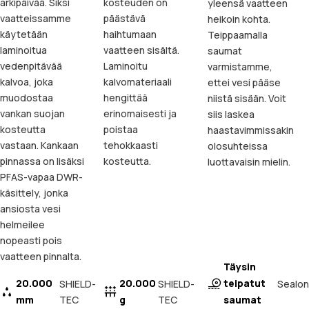
arkipäivää. Siksi
kosteuden on
yleensä vaatteen
vaatteissamme
päästävä
heikoin kohta.
käytetään
haihtumaan
Teippaamalla
laminoitua
vaatteen sisältä.
saumat
vedenpitävää
Laminoitu
varmistamme,
kalvoa, joka
kalvomateriaali
ettei vesi pääse
muodostaa
hengittää
niistä sisään. Voit
vankan suojan
erinomaisesti ja
siis laskea
kosteutta
poistaa
haastavimmissakin
vastaan. Kankaan
tehokkaasti
olosuhteissa
pinnassa on lisäksi
kosteutta.
luottavaisin mielin.
PFAS-vapaa DWR-
käsittely, jonka
ansiosta vesi
helmeilee
nopeasti pois
vaatteen pinnalta.
Täysin
20.000
20.000
teipatut
Sealon
SHIELD-
SHIELD-
mm
TEC
g
TEC
saumat