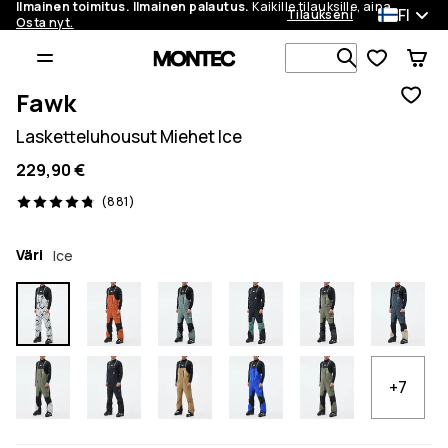
Ilmainen toimitus. Ilmainen palautus.
Kaikille tilauksille, aina.
FI
Tilaukseni
Osta nyt.
Etsi 1 000+ 
Fawk
Lasketteluhousut Miehet Ice
229,90 €
881 arvostelut, 4.8/5
(881)
Väri
Ice
+7