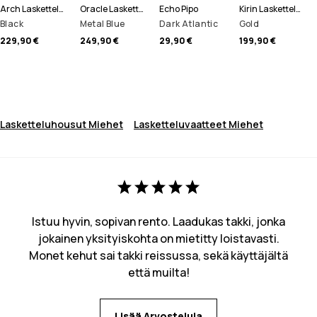
Arch Lasketteluhousut Miehet
Oracle Laskettelutakki Miehet
Echo Pipo
Kirin Lasketteluhousut Miehet
Black
Metal Blue
Dark Atlantic
Gold
229,90 €
249,90 €
29,90 €
199,90 €
Lasketteluhousut Miehet
Lasketteluvaatteet Miehet
Istuu hyvin, sopivan rento. Laadukas takki, jonka
jokainen yksityiskohta on mietitty loistavasti.
Monet kehut sai takki reissussa, sekä käyttäjältä
että muilta!
Lisää Arvosteluja