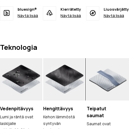
bluesign®
Kierrätetty
Liuosvärjätty
Näytä lisää
Näytä lisää
Näytä lisää
Teknologia
Vedenpitävyys
Hengittävyys
Teipatut
saumat
Lumi ja räntä ovat
Kehon lämmöstä
laskijalle
syntyvän
Saumat ovat