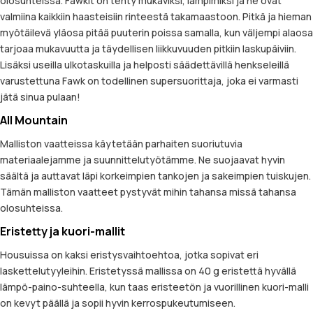
olosuhteissa. Fawkit on tehty mukaviksi, lämpimiksi ja ne ovat
valmiina kaikkiin haasteisiin rinteestä takamaastoon. Pitkä ja hieman
myötäilevä yläosa pitää puuterin poissa samalla, kun väljempi alaosa
tarjoaa mukavuutta ja täydellisen liikkuvuuden pitkiin laskupäiviin.
Lisäksi useilla ulkotaskuilla ja helposti säädettävillä henkseleillä
varustettuna Fawk on todellinen supersuorittaja, joka ei varmasti
jätä sinua pulaan!
All Mountain
Malliston vaatteissa käytetään parhaiten suoriutuvia
materiaalejamme ja suunnittelutyötämme. Ne suojaavat hyvin
säältä ja auttavat läpi korkeimpien tankojen ja sakeimpien tuiskujen.
Tämän malliston vaatteet pystyvät mihin tahansa missä tahansa
olosuhteissa.
Eristetty ja kuori-mallit
Housuissa on kaksi eristysvaihtoehtoa, jotka sopivat eri
laskettelutyyleihin. Eristetyssä mallissa on 40 g eristettä hyvällä
lämpö-paino-suhteella, kun taas eristeetön ja vuorillinen kuori-malli
on kevyt päällä ja sopii hyvin kerrospukeutumiseen.