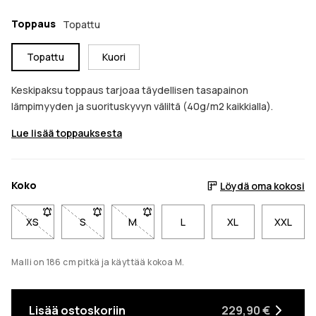
Toppaus
Topattu
Topattu
Kuori
Keskipaksu toppaus tarjoaa täydellisen tasapainon
lämpimyyden ja suorituskyvyn väliltä (40g/m2 kaikkialla).
Lue lisää toppauksesta
Koko
Löydä oma kokosi
XS
- Koko XS ei ole saatavilla. Napsauta saadaksesi ilmoituksen
S
- Koko S ei ole saatavilla. Napsauta saadaksesi il
M
- Koko M ei ole saatavilla. Napsauta sa
L
XL
XXL
Malli on 186 cm pitkä ja käyttää kokoa M.
Lisää ostoskoriin
229,90 €