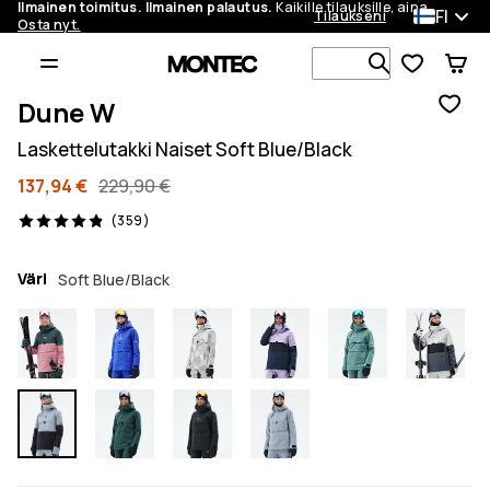
Ilmainen toimitus. Ilmainen palautus.
Kaikille tilauksille, aina.
FI
Tilaukseni
Osta nyt.
Etsi 1 000+ 
Dune W
Laskettelutakki Naiset Soft Blue/Black
137,94 €
229,90 €
359 arvostelut, 4.9/5
(359)
Väri
Soft Blue/Black