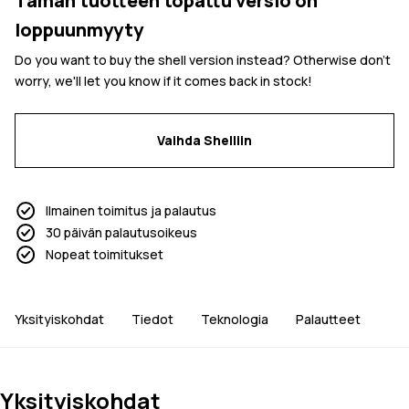
Tämän tuotteen topattu versio on
loppuunmyyty
Do you want to buy the shell version instead? Otherwise don't
worry, we'll let you know if it comes back in stock!
Vaihda Shelliin
Ilmainen toimitus ja palautus
30 päivän palautusoikeus
Nopeat toimitukset
Yksityiskohdat
Tiedot
Teknologia
Palautteet
Yksityiskohdat