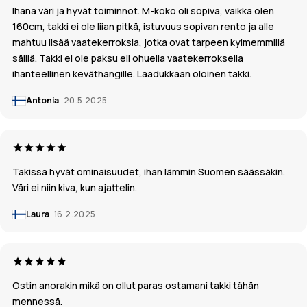
Ihana väri ja hyvät toiminnot. M-koko oli sopiva, vaikka olen
160cm, takki ei ole liian pitkä, istuvuus sopivan rento ja alle
mahtuu lisää vaatekerroksia, jotka ovat tarpeen kylmemmillä
säillä. Takki ei ole paksu eli ohuella vaatekerroksella
ihanteellinen keväthangille. Laadukkaan oloinen takki.
Antonia
20.5.2025
Takissa hyvät ominaisuudet, ihan lämmin Suomen säässäkin.
Väri ei niin kiva, kun ajattelin.
Laura
16.2.2025
Ostin anorakin mikä on ollut paras ostamani takki tähän
mennessä.