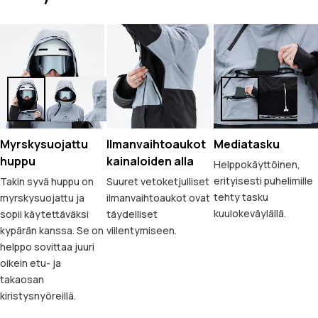
Myrskysuojattu
Ilmanvaihtoaukot
Mediatasku
huppu
kainaloiden alla
Helppokäyttöinen,
erityisesti puhelimille
Takin syvä huppu on
Suuret vetoketjulliset
tehty tasku
myrskysuojattu ja
ilmanvaihtoaukot ovat
kuulokeväylällä.
sopii käytettäväksi
täydelliset
kypärän kanssa. Se on
viilentymiseen.
helppo sovittaa juuri
oikein etu- ja
takaosan
kiristysnyöreillä.