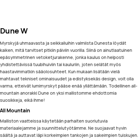
Dune W
Myrskyjä uhmaavasta ja seikkailuihin valmiista Dunesta löydät
kaiken, mitä tarvitset pitkiin päiviin vuorilla. Siinä on ainutlaatuinen
epäsymmetrinen vetoketjurakenne, jonka kaulus on helposti
yhdistettävissä tuubihuiviin tai kauluriin, joten selätät myös
haastavimmatkin sääolosuhteet. Kun mukaan lisätään vielä
mahtavat tekniset ominaisuudet ja edistyksekäs design, voit olla
varma, etteivät lumimyrskyt pääse enää yllättämään. Todellinen all-
mountain anorakki Dune on yksi mallistomme ehdottomia
suosikkeja, eikä ihme!
All Mountain
Malliston vaatteissa käytetään parhaiten suoriutuvia
materiaalejamme ja suunnittelutyötämme. Ne suojaavat hyvin
säältä ja auttavat läpi korkeimpien tankojen ja sakeimpien tuiskujen.