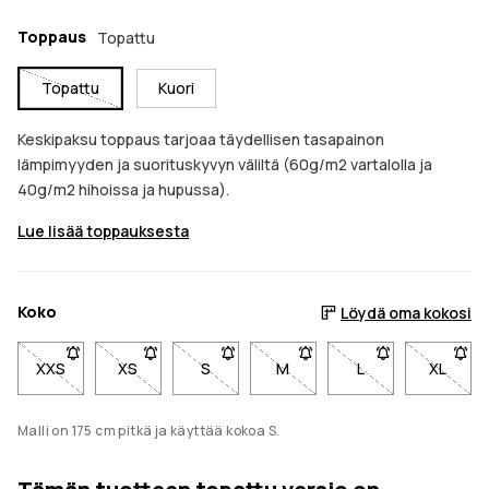
Toppaus
Topattu
Topattu
Kuori
Keskipaksu toppaus tarjoaa täydellisen tasapainon
lämpimyyden ja suorituskyvyn väliltä (60g/m2 vartalolla ja
40g/m2 hihoissa ja hupussa).
Lue lisää toppauksesta
Koko
Löydä oma kokosi
XXS
- Koko XXS ei ole saatavilla. Napsauta saadaksesi ilmoitukse
XS
- Koko XS ei ole saatavilla. Napsauta saadaksesi i
S
- Koko S ei ole saatavilla. Napsauta sa
M
- Koko M ei ole saatavilla. 
L
- Koko L ei ole s
XL
- Koko 
Malli on 175 cm pitkä ja käyttää kokoa S.