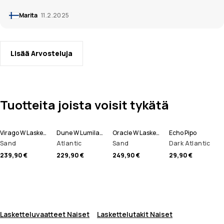
Marita
11.2.2025
Lisää Arvosteluja
Tuotteita joista voisit tykätä
Virago W Laskettelutakki Naiset
Dune W Lumilautailutakki Naiset
Oracle W Laskettelutakki Naiset
Echo Pipo
Sand
Atlantic
Sand
Dark Atlantic
239,90 €
229,90 €
249,90 €
29,90 €
Lasketteluvaatteet Naiset
Laskettelutakit Naiset