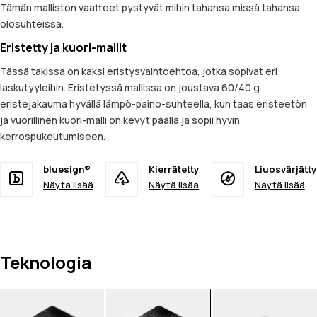
Tämän malliston vaatteet pystyvät mihin tahansa missä tahansa
olosuhteissa.
Eristetty ja kuori-mallit
Tässä takissa on kaksi eristysvaihtoehtoa, jotka sopivat eri
laskutyyleihin. Eristetyssä mallissa on joustava 60/40 g
eristejakauma hyvällä lämpö-paino-suhteella, kun taas eristeetön
ja vuorillinen kuori-malli on kevyt päällä ja sopii hyvin
kerrospukeutumiseen.
bluesign®
Kierrätetty
Liuosvärjätty
Näytä lisää
Näytä lisää
Näytä lisää
Teknologia