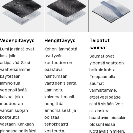
Vedenpitävyys
Hengittävyys
Teipatut
saumat
Lumi ja räntä ovat
Kehon lämmöstä
laskijalle
syntyvän
Saumat ovat
arkipäivää. Siksi
kosteuden on
yleensä vaatteen
vaatteissamme
päästävä
heikoin kohta.
käytetään
haihtumaan
Teippaamalla
laminoitua
vaatteen sisältä.
saumat
vedenpitävää
Laminoitu
varmistamme,
kalvoa, joka
kalvomateriaali
ettei vesi pääse
muodostaa
hengittää
niistä sisään. Voit
vankan suojan
erinomaisesti ja
siis laskea
kosteutta
poistaa
haastavimmissakin
vastaan. Kankaan
tehokkaasti
olosuhteissa
pinnassa on lisäksi
kosteutta.
luottavaisin mielin.