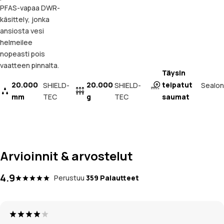
PFAS-vapaa DWR-
käsittely, jonka
ansiosta vesi
helmeilee
nopeasti pois
vaatteen pinnalta.
Täysin
20.000
20.000
teipatut
Sealon
SHIELD-
SHIELD-
mm
TEC
g
TEC
saumat
Arvioinnit & arvostelut
4.9
Perustuu
359 Palautteet