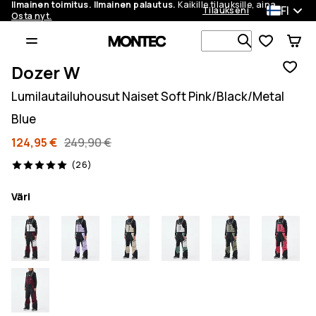
Ilmainen toimitus. Ilmainen palautus.
Kaikille tilauksille, aina.
FI
Tilaukseni
Osta nyt.
Etsi 1 000+ 
Dozer W
Lumilautailuhousut Naiset Soft Pink/Black/Metal
Blue
124,95 €
249,90 €
26 arvostelut, 5/5
(26)
Väri