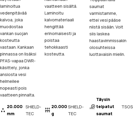
laminoitua
vaatteen sisältä.
saumat
vedenpitävää
Laminoitu
varmistamme,
kalvoa, joka
kalvomateriaali
ettei vesi pääse
muodostaa
hengittää
niistä sisään. Voit
vankan suojan
erinomaisesti ja
siis laskea
kosteutta
poistaa
haastavimmissakin
vastaan. Kankaan
tehokkaasti
olosuhteissa
pinnassa on lisäksi
kosteutta.
luottavaisin mielin.
PFAS-vapaa DWR-
käsittely, jonka
ansiosta vesi
helmeilee
nopeasti pois
vaatteen pinnalta.
Täysin
20.000
20.000
teipatut
TSGS
SHIELD-
SHIELD-
mm
TEC
g
TEC
saumat