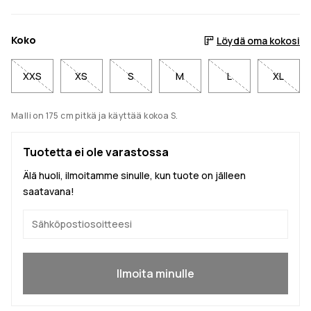
Koko
Löydä oma kokosi
XXS
XS
S
M
L
XL
Malli on 175 cm pitkä ja käyttää kokoa S.
Tuotetta ei ole varastossa
Älä huoli, ilmoitamme sinulle, kun tuote on jälleen
saatavana!
Kyllä, haluan liittyä
Ilmoita minulle