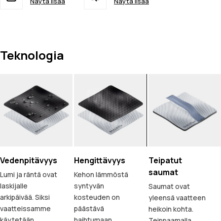
Näytä lisää
Näytä lisää
Teknologia
Vedenpitävyys
Hengittävyys
Teipatut
saumat
Lumi ja räntä ovat
Kehon lämmöstä
laskijalle
syntyvän
Saumat ovat
arkipäivää. Siksi
kosteuden on
yleensä vaatteen
vaatteissamme
päästävä
heikoin kohta.
käytetään
haihtumaan
Teippaamalla