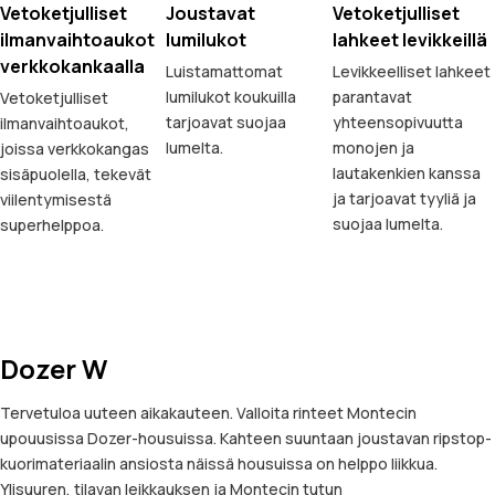
Vetoketjulliset
Joustavat
Vetoketjulliset
ilmanvaihtoaukot
lumilukot
lahkeet levikkeillä
verkkokankaalla
Luistamattomat
Levikkeelliset lahkeet
lumilukot koukuilla
parantavat
Vetoketjulliset
tarjoavat suojaa
yhteensopivuutta
ilmanvaihtoaukot,
lumelta.
monojen ja
joissa verkkokangas
lautakenkien kanssa
sisäpuolella, tekevät
ja tarjoavat tyyliä ja
viilentymisestä
suojaa lumelta.
superhelppoa.
Dozer W
Tervetuloa uuteen aikakauteen. Valloita rinteet Montecin
upouusissa Dozer-housuissa. Kahteen suuntaan joustavan ripstop-
kuorimateriaalin ansiosta näissä housuissa on helppo liikkua.
Ylisuuren, tilavan leikkauksen ja Montecin tutun