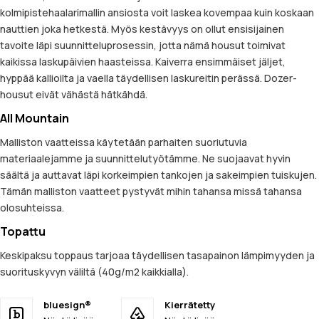
kolmipistehaalarimallin ansiosta voit laskea kovempaa kuin koskaan
nauttien joka hetkestä. Myös kestävyys on ollut ensisijainen
tavoite läpi suunnitteluprosessin, jotta nämä housut toimivat
kaikissa laskupäivien haasteissa. Kaiverra ensimmäiset jäljet,
hyppää kallioilta ja vaella täydellisen laskureitin perässä. Dozer-
housut eivät vähästä hätkähdä.
All Mountain
Malliston vaatteissa käytetään parhaiten suoriutuvia
materiaalejamme ja suunnittelutyötämme. Ne suojaavat hyvin
säältä ja auttavat läpi korkeimpien tankojen ja sakeimpien tuiskujen.
Tämän malliston vaatteet pystyvät mihin tahansa missä tahansa
olosuhteissa.
Topattu
Keskipaksu toppaus tarjoaa täydellisen tasapainon lämpimyyden ja
suorituskyvyn väliltä (40g/m2 kaikkialla).
bluesign®
Kierrätetty