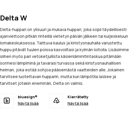
Delta W
Delta-huppari on ylisuuri ja mukava huppari, joka sopii täydellisesti
ajanviettoon pitkän rinteillä vietetyn päivän jälkeen tai kuljeskeluun
lomakeskuksessa. Taittuva kaulus ja kiristysnauhalla varustettu
huppu pitävät tuulen poissa kasvoiltasi ja kylmän loitolla. Lisäsimme
siihen myös pari vetoketjullista käsienlämmitintaskua pitämään
sormesi lämpiminä ja tavarasi turvassa sekä kiristysnauhallisen
helman, joka estää sohjoa pääsemästä vaatteiden alle. Jokainen
tarvitsee luotettavan hupparin, mutta kun lämpötila laskee ja
tarvitset jotakin enemmän, Delta on valmis.
bluesign®
Kierrätetty
Näytä lisää
Näytä lisää