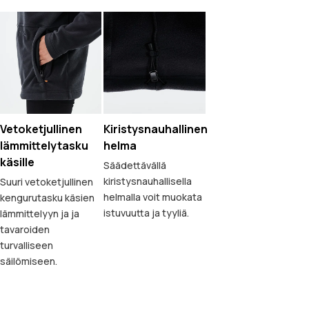
Vetoketjullinen
Kiristysnauhallinen
lämmittelytasku
helma
käsille
Säädettävällä
kiristysnauhallisella
Suuri vetoketjullinen
helmalla voit muokata
kengurutasku käsien
istuvuutta ja tyyliä.
lämmittelyyn ja ja
tavaroiden
turvalliseen
säilömiseen.