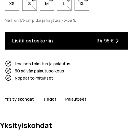
XS
S
- Koko S ei ole saatavilla. Napsauta saadaksesi ilmoi
M
- Koko M ei ole saatavilla. Napsauta saadak
L
- Koko L ei ole saatavilla. Napsaut
XL
- Koko XL ei ole saatavill
Malli on 175 cm pitkä ja käyttää kokoa S.
Lisää ostoskoriin
34,95 €
Ilmainen toimitus ja palautus
30 päivän palautusoikeus
Nopeat toimitukset
Yksityiskohdat
Tiedot
Palautteet
Yksityiskohdat