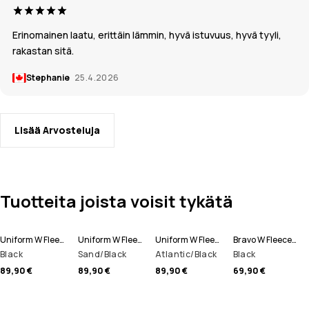
Erinomainen laatu, erittäin lämmin, hyvä istuvuus, hyvä tyyli,
rakastan sitä.
Stephanie
25.4.2026
Lisää Arvosteluja
Tuotteita joista voisit tykätä
Uniform W Fleecehuppari Naiset
Uniform W Fleecehuppari Naiset
Uniform W Fleecehuppari Naiset
Bravo W Fleecepaita Naiset
Black
Sand/Black
Atlantic/Black
Black
89,90 €
89,90 €
89,90 €
69,90 €