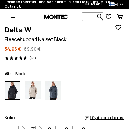
Ilmainen toimitus. Ilmainen palautus.
Kaikille tilauksille, aina.
FI
Tilaukseni
Osta nyt.
Etsi 1 000+ 
Delta W
Fleecehuppari Naiset Black
34,95 €
69,90 €
61 arvostelut, 4.7/5
(61)
Väri
Black
Koko
Löydä oma kokosi