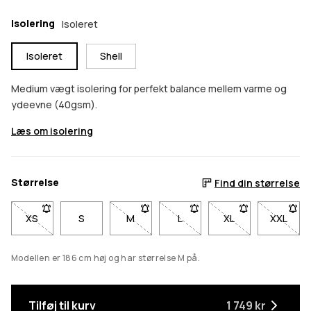
Isolering
Isoleret
Isoleret
Shell
Medium vægt isolering for perfekt balance mellem varme og
ydeevne (40gsm).
Læs om isolering
Størrelse
Find din størrelse
XS
- Størrelse XS er ikke tilgængelig. Klik for at blive underrettet
S
M
- Størrelse M er ikke tilgængelig. Klik fo
L
- Størrelse L er ikke tilgængel
XL
- Størrelse XL er i
XXL
- Størr
Modellen er 186 cm høj og har størrelse M på.
Tilføj til kurv
1 749 kr