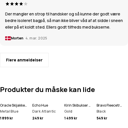
Der mangler en strop til handsker og så kunne der godt være
bedre isoleret bagpå, så man ikke bliver våd af at sidde i sneen
eller på et koldt sted. Ellers godt tilfreds med bukserne.
Morten
4. mar. 2025
Flere anmeldelser
Produkter du måske kan lide
Oracle Skijakke Herre
Echo Hue
Kirin Skibukser Herre
Bravo Fleecetrøje Herre
Metal Blue
Dark Atlantic
Gold
Black
1 899 kr
249 kr
1 499 kr
549 kr