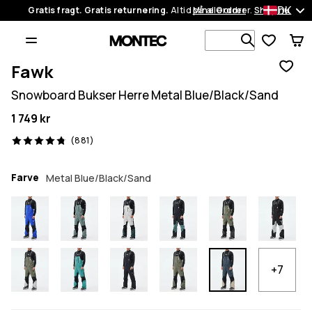
DK
Gratis fragt. Gratis returnering.
Altid på alle ordrer.
Mine Ordrer
Shop nu
Søg i 1 00
Fawk
Snowboard Bukser Herre Metal Blue/Black/Sand
1 749 kr
881 anmeldelser, 4.8/5
(881)
Farve
Metal Blue/Black/Sand
+7