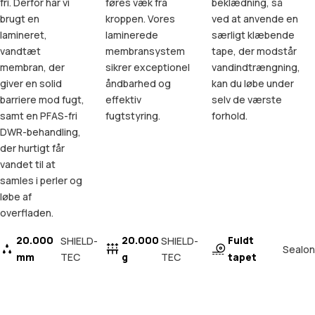
fri. Derfor har vi
føres væk fra
beklædning, så
brugt en
kroppen. Vores
ved at anvende en
lamineret,
laminerede
særligt klæbende
vandtæt
membransystem
tape, der modstår
membran, der
sikrer exceptionel
vandindtrængning,
giver en solid
åndbarhed og
kan du løbe under
barriere mod fugt,
effektiv
selv de værste
samt en PFAS-fri
fugtstyring.
forhold.
DWR-behandling,
der hurtigt får
vandet til at
samles i perler og
løbe af
overfladen.
20.000
20.000
Fuldt
SHIELD-
SHIELD-
Sealon
mm
TEC
g
TEC
tapet