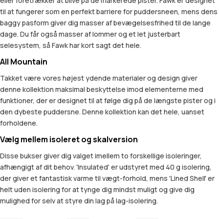
eller foretrækker at blive på de markerede pister. Fawk er designet
til at fungerer som en perfekt barriere for puddersneen, mens dens
baggy pasform giver dig masser af bevægelsesfrihed til de lange
dage. Du får også masser af lommer og et let justerbart
selesystem, så Fawk har kort sagt det hele.
All Mountain
Takket være vores højest ydende materialer og design giver
denne kollektion maksimal beskyttelse imod elementerne med
funktioner, der er designet til at følge dig på de længste pister og i
den dybeste puddersne. Denne kollektion kan det hele, uanset
forholdene.
Vælg mellem isoleret og skalversion
Disse bukser giver dig valget imellem to forskellige isoleringer,
afhængigt af dit behov. 'Insulated' er udstyret med 40 g isolering,
der giver et fantastisk varme til vægt-forhold, mens 'Lined Shell' er
helt uden isolering for at tynge dig mindst muligt og give dig
mulighed for selv at styre din lag på lag-isolering.