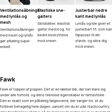
Ventilationsåbninger
Elastiske sne-
Justerbar nedre
med lynlås og
gaiters
kant med lynlås
mesh
Skridsikker, elastisk
Lynlås og kile giver et
gaiter med krog, for
justerbart fit, som kan
Ventilationsåbninger
bedre beskyttelse
tilpasses til din
med mesh og lynlås
mod sneen.
støvle, og sikre dig
gør afkøling super
mod sneen.
enkelt.
Fawk
Fawk er toppen af poppen. Det er en lækker bib, der kan klare sig
under alle forhold, og dens tekniske egenskaber er fantastiske.
Den er skabt som en pålidelig følgesvend, der sørger for, at du
forbliver behagelig hele dagen, uanset om du er ude i backcountry,