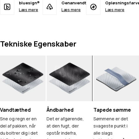
bluesign®
Genanvendt
Opløsningsfarv
Læs mere
Læs mere
Læs mere
Tekniske Egenskaber
Vandtæthed
Åndbarhed
Tapede sømme
Sne og regn er en
Det er afgørende,
Sømmene er det
del af pakken, når
at den fugt, der
svageste punkt i
du boltrer dig i det
opstår indefra,
alle slags