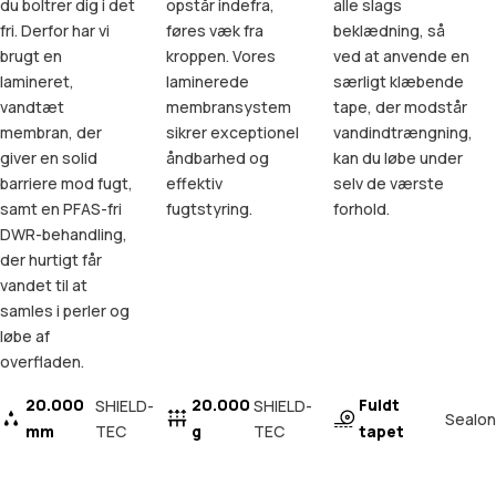
du boltrer dig i det
opstår indefra,
alle slags
fri. Derfor har vi
føres væk fra
beklædning, så
brugt en
kroppen. Vores
ved at anvende en
lamineret,
laminerede
særligt klæbende
vandtæt
membransystem
tape, der modstår
membran, der
sikrer exceptionel
vandindtrængning,
giver en solid
åndbarhed og
kan du løbe under
barriere mod fugt,
effektiv
selv de værste
samt en PFAS-fri
fugtstyring.
forhold.
DWR-behandling,
der hurtigt får
vandet til at
samles i perler og
løbe af
overfladen.
20.000
20.000
Fuldt
SHIELD-
SHIELD-
Sealon
mm
TEC
g
TEC
tapet