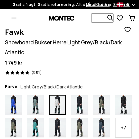
DK
Gratis fragt. Gratis returnering.
Altid på alle ordrer.
Mine Ordrer
Shop nu
Søg i 1 00
Fawk
Snowboard Bukser Herre Light Grey/Black/Dark
Atlantic
1 749 kr
881 anmeldelser, 4.8/5
(881)
Farve
Light Grey/Black/Dark Atlantic
+7