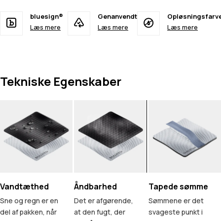
bluesign®
Genanvendt
Opløsningsfarv
Læs mere
Læs mere
Læs mere
Tekniske Egenskaber
Vandtæthed
Åndbarhed
Tapede sømme
Sne og regn er en
Det er afgørende,
Sømmene er det
del af pakken, når
at den fugt, der
svageste punkt i