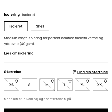
Isolering
Isoleret
Isoleret
Shell
Medium vægt isolering for perfekt balance mellem varme og
ydeevne (40gsm).
Læs om isolering
Størrelse
Find din størrelse
XS
- Størrelse XS er ikke tilgængelig. Klik for at blive underrettet
S
M
- Størrelse M er ikke tilgængelig. Klik fo
L
- Størrelse L er ikke tilgængel
XL
- Størrelse XL er i
XXL
- Størr
Modellen er 186 cm høj og har størrelse M på.