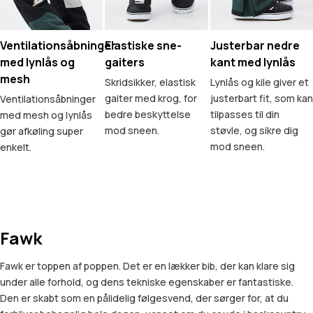
Ventilationsåbninger
Elastiske sne-
Justerbar nedre
med lynlås og
gaiters
kant med lynlås
mesh
Skridsikker, elastisk
Lynlås og kile giver et
gaiter med krog, for
justerbart fit, som kan
Ventilationsåbninger
bedre beskyttelse
tilpasses til din
med mesh og lynlås
mod sneen.
støvle, og sikre dig
gør afkøling super
mod sneen.
enkelt.
Fawk
Fawk er toppen af poppen. Det er en lækker bib, der kan klare sig
under alle forhold, og dens tekniske egenskaber er fantastiske.
Den er skabt som en pålidelig følgesvend, der sørger for, at du