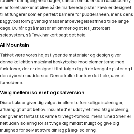
forbliver behagelig hele dagen, uanset om du er ude i backcountry,
eller foretrækker at blive på de markerede pister. Fawk er designet
til at fungerer som en perfekt barriere for puddersneen, mens dens
baggy pasform giver dig masser af bevægelsesfrihed til de lange
dage. Du får også masser af lommer og et let justerbart
selesystem, så Fawk har kort sagt det hele.
All Mountain
Takket være vores højest ydende materialer og design giver
denne kollektion maksimal beskyttelse imod elementerne med
funktioner, der er designet til at følge dig på de længste pister og i
den dybeste puddersne. Denne kollektion kan det hele, uanset
forholdene.
Vælg mellem isoleret og skalversion
Disse bukser giver dig valget imellem to forskellige isoleringer,
afhængigt af dit behov. 'Insulated' er udstyret med 40 g isolering,
der giver et fantastisk varme til vægt-forhold, mens 'Lined Shell' er
helt uden isolering for at tynge dig mindst muligt og give dig
mulighed for selv at styre din lag på lag-isolering.