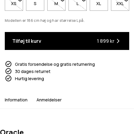
XS
- Størrelse XS er ikke tilgængelig. Klik for at blive underrettet
S
M
- Størrelse M er ikke tilgængelig. Klik fo
L
- Størrelse L er ikke tilgængel
XL
XXL
- Størr
Modellen er 186 cm høj og har størrelse L på.
Tilføj til kurv
1 899 kr
Gratis forsendelse og gratis returnering
30 dages returret
Hurtig levering
Information
Anmeldelser
Oracle