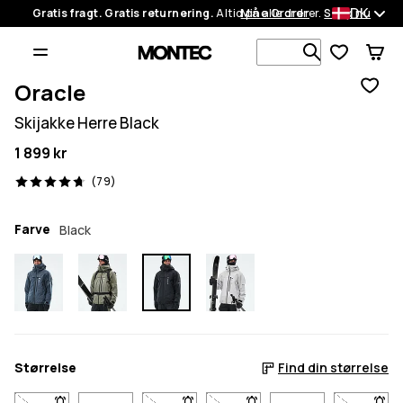
DK
Gratis fragt. Gratis returnering.
Altid på alle ordrer.
Mine Ordrer
Shop nu
Søg i 1 000+
Oracle
Skijakke Herre Black
1 899 kr
79 anmeldelser, 4.7/5
(79)
Farve
Black
Størrelse
Find din størrelse