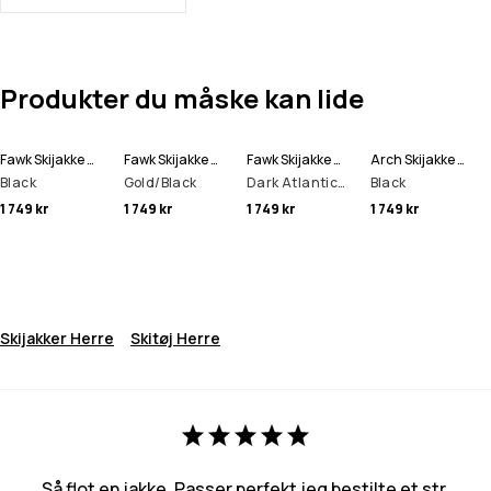
Produkter du måske kan lide
Fawk Skijakke Herre
Fawk Skijakke Herre
Fawk Skijakke Herre
Arch Skijakke Herre
Black
Gold/Black
Dark Atlantic/Black
Black
1 749 kr
1 749 kr
1 749 kr
1 749 kr
Skijakker Herre
Skitøj Herre
Så flot en jakke. Passer perfekt jeg bestilte et str.