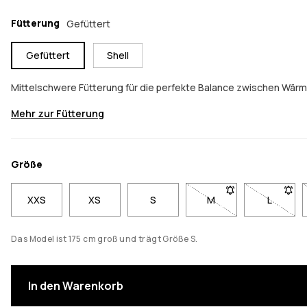
Fütterung
Gefüttert
Gefüttert
Shell
Mittelschwere Fütterung für die perfekte Balance zwischen Wärm
Mehr zur Fütterung
Größe
XXS
XS
S
M
- Größe M nicht verfü
L
- Größe 
Das Model ist 175 cm groß und trägt Größe S.
In den Warenkorb