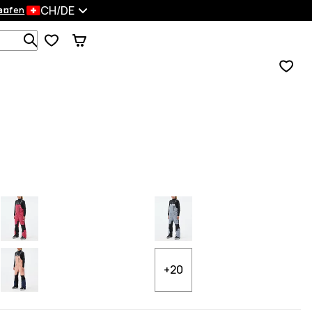
CH/DE
en
kaufen
Durchsuche 1 000+ Produkte
+20