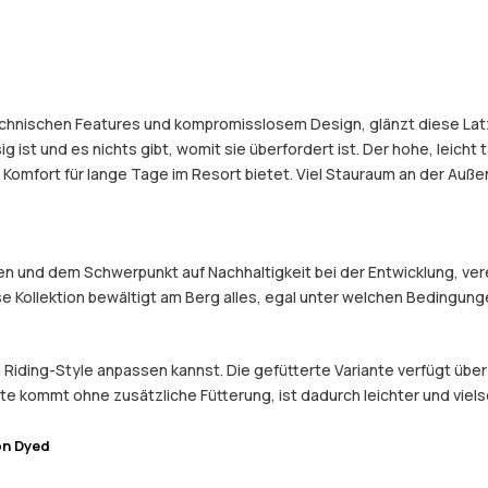
echnischen Features und kompromisslosem Design, glänzt diese Latz
st und es nichts gibt, womit sie überfordert ist. Der hohe, leicht ta
omfort für lange Tage im Resort bietet. Viel Stauraum an der Auße
und dem Schwerpunkt auf Nachhaltigkeit bei der Entwicklung, verein
e Kollektion bewältigt am Berg alles, egal unter welchen Bedingung
n Riding-Style anpassen kannst. Die gefütterte Variante verfügt über
e kommt ohne zusätzliche Fütterung, ist dadurch leichter und viels
on Dyed