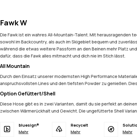
Fawk W
Die Fawk ist ein wahres All-Mountain-Talent. Mit herausragenden t
sowohl im Backcountry, als auch im Skigebiet bequem und zuverlässig i
während die etwas weitere Passform an den Beinen mehr Platz und K
dafür, dass die Fawk alles mitmacht und dich nie im Stich lässt.
All Mountain
Durch den Einsatz unserer modernsten High Performance Materialien 
anspruchsvollsten Lines und den tiefsten Powder zu genießen. Dies
Option Gefüttert/Shell
Diese Hose gibt es in zwei Varianten, damit du sie perfekt an deine
zwischen Wärmerückhalt und Gewicht. Die ungefütterte Shell Variant
bluesign®
Recycelt
Soluti
Mehr
Mehr
Mehr