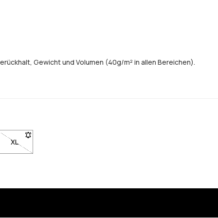
erückhalt, Gewicht und Volumen (40g/m² in allen Bereichen).
gbar. Klicke, um benachrichtigt zu werden, wenn sie wieder auf Lager
L nicht verfügbar. Klicke, um benachrichtigt zu werden, wenn sie wied
XL
- Größe XL nicht verfügbar. Klicke, um benachrichtigt zu werden