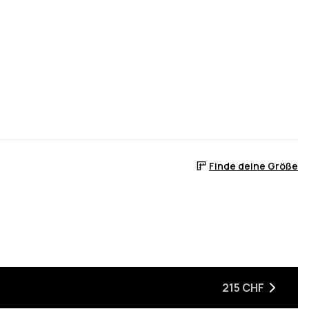
Finde deine Größe
 ist
er auf Lager ist
, wenn sie wieder auf Lager ist
215 CHF