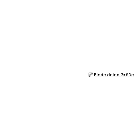
Finde deine Größe
 ist
er auf Lager ist
, wenn sie wieder auf Lager ist