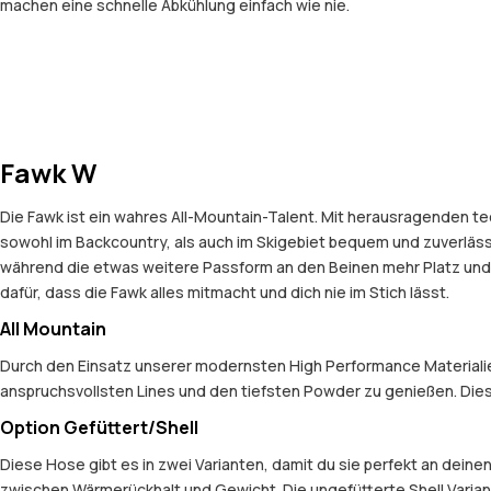
machen eine schnelle Abkühlung einfach wie nie.
Fawk W
Die Fawk ist ein wahres All-Mountain-Talent. Mit herausragenden t
sowohl im Backcountry, als auch im Skigebiet bequem und zuverlässig i
während die etwas weitere Passform an den Beinen mehr Platz und K
dafür, dass die Fawk alles mitmacht und dich nie im Stich lässt.
All Mountain
Durch den Einsatz unserer modernsten High Performance Materialien 
anspruchsvollsten Lines und den tiefsten Powder zu genießen. Dies
Option Gefüttert/Shell
Diese Hose gibt es in zwei Varianten, damit du sie perfekt an deine
zwischen Wärmerückhalt und Gewicht. Die ungefütterte Shell Variant