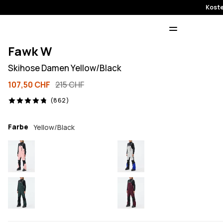
Koste
Fawk W
Skihose Damen Yellow/Black
107,50 CHF
215 CHF
862 Reviews, 4.8/5
(862)
Farbe
Yellow/Black