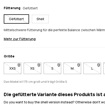
Fütterung
Gefüttert
Gefüttert
Shell
Mittelschwere Fütterung für die perfekte Balance zwischen Wärm
Mehr zur Fütterung
Größe
XXS
- Größe XXS nicht verfügbar. Klicke, um benachrichtigt zu w
XS
- Größe XS nicht verfügbar. Klicke, um benachri
S
- Größe S nicht verfügbar. Klicke,
M
- Größe M nicht verfü
L
- Größe 
Das Model ist 175 cm groß und trägt Größe S.
Die gefütterte Variante dieses Produkts ist
Do you want to buy the shell version instead? Otherwise don't worr