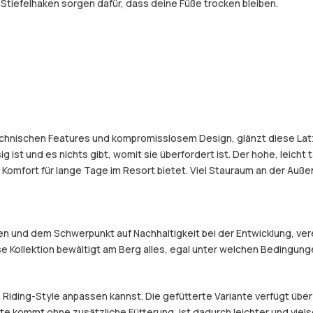
Stiefelhaken sorgen dafür, dass deine Füße trocken bleiben.
echnischen Features und kompromisslosem Design, glänzt diese Latz
st und es nichts gibt, womit sie überfordert ist. Der hohe, leicht ta
omfort für lange Tage im Resort bietet. Viel Stauraum an der Auße
und dem Schwerpunkt auf Nachhaltigkeit bei der Entwicklung, verein
e Kollektion bewältigt am Berg alles, egal unter welchen Bedingung
n Riding-Style anpassen kannst. Die gefütterte Variante verfügt über
e kommt ohne zusätzliche Fütterung, ist dadurch leichter und viels