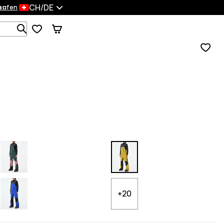
CH/DE
en
kaufen
Durchsuche 1 000+ Produkte
+20