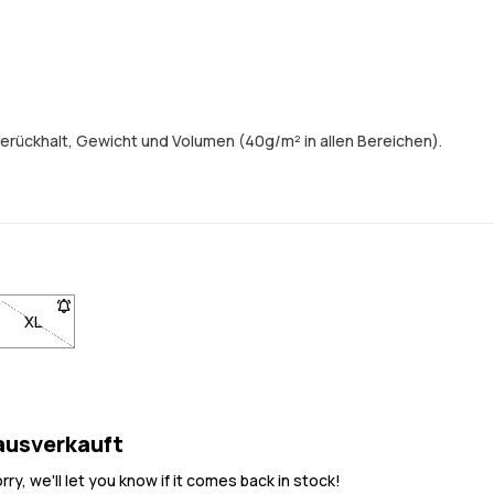
erückhalt, Gewicht und Volumen (40g/m² in allen Bereichen).
erden, wenn sie wieder auf Lager ist
chtigt zu werden, wenn sie wieder auf Lager ist
 um benachrichtigt zu werden, wenn sie wieder auf Lager ist
gbar. Klicke, um benachrichtigt zu werden, wenn sie wieder auf Lager
L nicht verfügbar. Klicke, um benachrichtigt zu werden, wenn sie wied
XL
- Größe XL nicht verfügbar. Klicke, um benachrichtigt zu werden
 ausverkauft
y, we'll let you know if it comes back in stock!