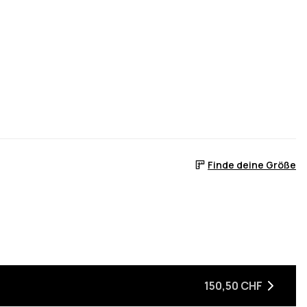
Finde deine Größe
 ist
er auf Lager ist
, wenn sie wieder auf Lager ist
150,50 CHF