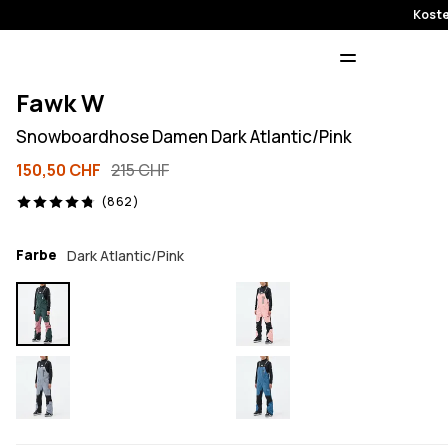
Koste
Fawk W
Snowboardhose Damen Dark Atlantic/Pink
150,50 CHF
215 CHF
862 Reviews, 4.8/5
(862)
Farbe
Dark Atlantic/Pink