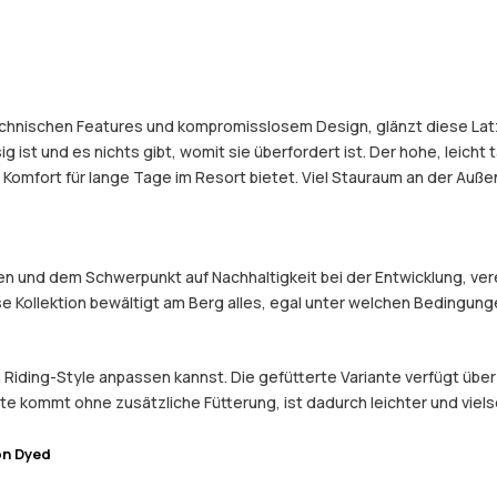
echnischen Features und kompromisslosem Design, glänzt diese Latz
st und es nichts gibt, womit sie überfordert ist. Der hohe, leicht ta
omfort für lange Tage im Resort bietet. Viel Stauraum an der Auße
und dem Schwerpunkt auf Nachhaltigkeit bei der Entwicklung, verein
e Kollektion bewältigt am Berg alles, egal unter welchen Bedingung
n Riding-Style anpassen kannst. Die gefütterte Variante verfügt über
e kommt ohne zusätzliche Fütterung, ist dadurch leichter und viels
on Dyed