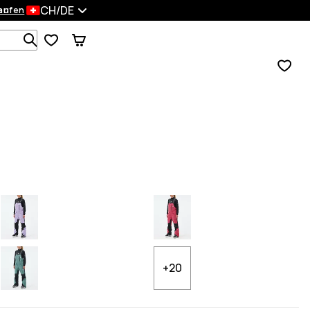
CH/DE
en
kaufen
Durchsuche 1 000+ Produkte
+20