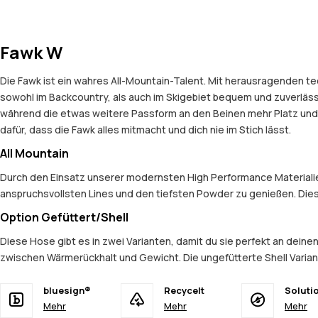
Fawk W
Die Fawk ist ein wahres All-Mountain-Talent. Mit herausragenden t
sowohl im Backcountry, als auch im Skigebiet bequem und zuverlässig i
während die etwas weitere Passform an den Beinen mehr Platz und K
dafür, dass die Fawk alles mitmacht und dich nie im Stich lässt.
All Mountain
Durch den Einsatz unserer modernsten High Performance Materialien 
anspruchsvollsten Lines und den tiefsten Powder zu genießen. Dies
Option Gefüttert/Shell
Diese Hose gibt es in zwei Varianten, damit du sie perfekt an deine
zwischen Wärmerückhalt und Gewicht. Die ungefütterte Shell Variant
bluesign®
Recycelt
Soluti
Mehr
Mehr
Mehr