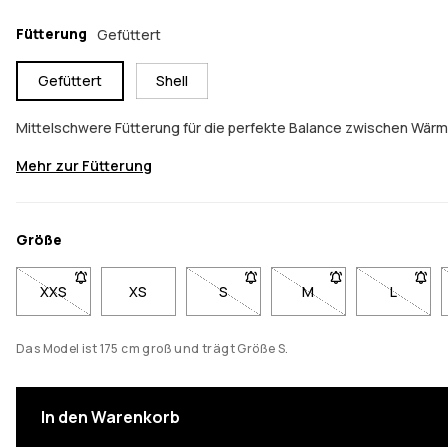
Fütterung
Gefüttert
Gefüttert
Shell
Mittelschwere Fütterung für die perfekte Balance zwischen Wärm
Mehr zur Fütterung
Größe
XXS
- Größe XXS nicht verfügbar. Klicke, um benachrichtigt zu w
XS
S
- Größe S nicht verfügbar. Klicke,
M
- Größe M nicht verfü
L
- Größe 
Das Model ist 175 cm groß und trägt Größe S.
In den Warenkorb