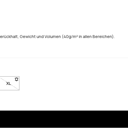
erückhalt, Gewicht und Volumen (40g/m² in allen Bereichen).
erden, wenn sie wieder auf Lager ist
 um benachrichtigt zu werden, wenn sie wieder auf Lager ist
gbar. Klicke, um benachrichtigt zu werden, wenn sie wieder auf Lager
L nicht verfügbar. Klicke, um benachrichtigt zu werden, wenn sie wied
XL
- Größe XL nicht verfügbar. Klicke, um benachrichtigt zu werden