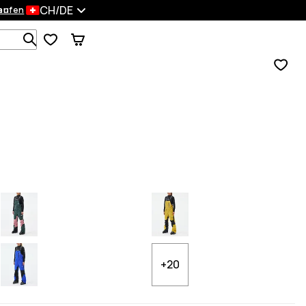
CH/DE
en
kaufen
Durchsuche 1 000+ Produkte
+20