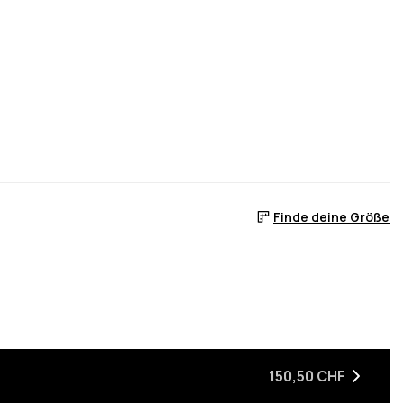
Finde deine Größe
 ist
er auf Lager ist
, wenn sie wieder auf Lager ist
150,50 CHF