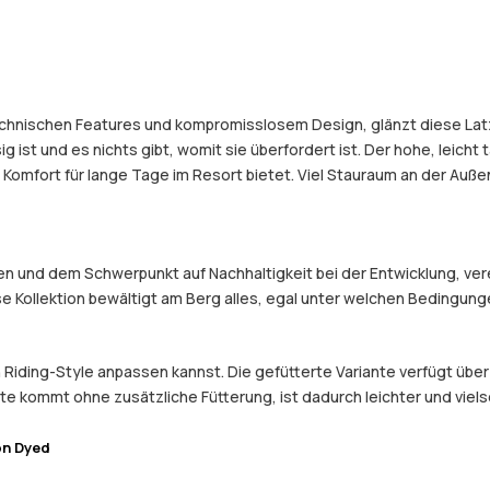
echnischen Features und kompromisslosem Design, glänzt diese Latz
st und es nichts gibt, womit sie überfordert ist. Der hohe, leicht ta
omfort für lange Tage im Resort bietet. Viel Stauraum an der Auße
und dem Schwerpunkt auf Nachhaltigkeit bei der Entwicklung, verein
e Kollektion bewältigt am Berg alles, egal unter welchen Bedingung
n Riding-Style anpassen kannst. Die gefütterte Variante verfügt über
e kommt ohne zusätzliche Fütterung, ist dadurch leichter und viels
on Dyed