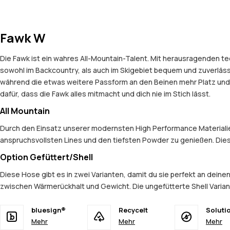
Fawk W
Die Fawk ist ein wahres All-Mountain-Talent. Mit herausragenden t
sowohl im Backcountry, als auch im Skigebiet bequem und zuverlässig i
während die etwas weitere Passform an den Beinen mehr Platz und K
dafür, dass die Fawk alles mitmacht und dich nie im Stich lässt.
All Mountain
Durch den Einsatz unserer modernsten High Performance Materialien 
anspruchsvollsten Lines und den tiefsten Powder zu genießen. Dies
Option Gefüttert/Shell
Diese Hose gibt es in zwei Varianten, damit du sie perfekt an deine
zwischen Wärmerückhalt und Gewicht. Die ungefütterte Shell Variant
bluesign®
Recycelt
Soluti
Mehr
Mehr
Mehr