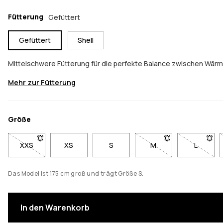
Fütterung
Gefüttert
Gefüttert
Shell
Mittelschwere Fütterung für die perfekte Balance zwischen Wärm
Mehr zur Fütterung
Größe
XXS
- Größe XXS nicht verfügbar. Klicke, um benachrichtigt zu w
XS
S
M
- Größe M nicht verfü
L
- Größe 
Das Model ist 175 cm groß und trägt Größe S.
In den Warenkorb