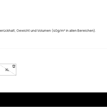
erückhalt, Gewicht und Volumen (40g/m² in allen Bereichen).
erden, wenn sie wieder auf Lager ist
gbar. Klicke, um benachrichtigt zu werden, wenn sie wieder auf Lager
L nicht verfügbar. Klicke, um benachrichtigt zu werden, wenn sie wied
XL
- Größe XL nicht verfügbar. Klicke, um benachrichtigt zu werden