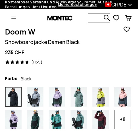
Kostenloser Versand und Rückversand.
Immer. Auf alle
CH/DE
Meine Bestellungen
Bestellungen.
Jetzt kaufen
Durchsuche
Doom W
Snowboardjacke Damen Black
235 CHF
1139 Reviews, 4.8/5
(1139)
Farbe
Black
+8