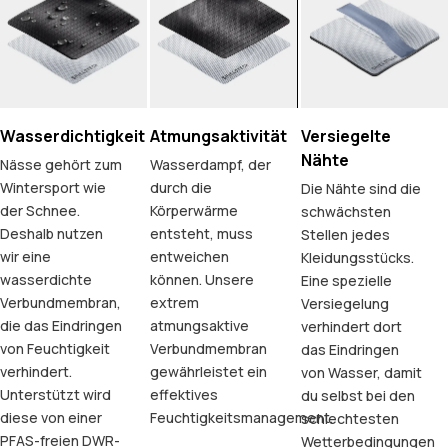
Wasserdichtigkeit
Atmungsaktivität
Versiegelte
Nähte
Nässe gehört zum
Wasserdampf, der
Wintersport wie
durch die
Die Nähte sind die
der Schnee.
Körperwärme
schwächsten
Deshalb nutzen
entsteht, muss
Stellen jedes
wir eine
entweichen
Kleidungsstücks.
wasserdichte
können. Unsere
Eine spezielle
Verbundmembran,
extrem
Versiegelung
die das Eindringen
atmungsaktive
verhindert dort
von Feuchtigkeit
Verbundmembran
das Eindringen
verhindert.
gewährleistet ein
von Wasser, damit
Unterstützt wird
effektives
du selbst bei den
diese von einer
Feuchtigkeitsmanagement.
schlechtesten
PFAS-freien DWR-
Wetterbedingungen