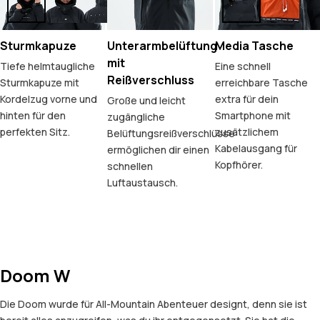
Sturmkapuze
Unterarmbelüftung
Media Tasche
mit
Tiefe helmtaugliche
Eine schnell
Reißverschluss
Sturmkapuze mit
erreichbare Tasche
Kordelzug vorne und
extra für dein
Große und leicht
hinten für den
Smartphone mit
zugängliche
perfekten Sitz.
zusätzlichem
Belüftungsreißverschlüsse
Kabelausgang für
ermöglichen dir einen
Kopfhörer.
schnellen
Luftaustausch.
Doom W
Die Doom wurde für All-Mountain Abenteuer designt, denn sie ist