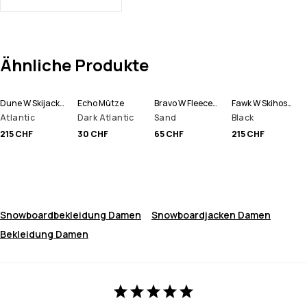
Ähnliche Produkte
Dune W Skijacke Damen
Echo Mütze
Bravo W Fleecepullover Damen
Fawk W Skihose Damen
Atlantic
Dark Atlantic
Sand
Black
215 CHF
30 CHF
65 CHF
215 CHF
Snowboardbekleidung Damen
Snowboardjacken Damen
Bekleidung Damen