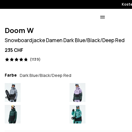
Koste
Doom W
Snowboardjacke Damen Dark Blue/Black/Deep Red
235 CHF
1139 Reviews, 4.8/5
(1139)
Farbe
Dark Blue/Black/Deep Red