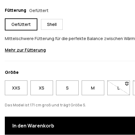
Fütterung
Gefüttert
Gefüttert
Shell
Mittelschwere Fütterung für die perfekte Balance zwischen Wär
Mehr zur Fütterung
Größe
XXS
XS
S
M
L
- Größe 
Das Model ist 171 cm groß und trägt Größe S.
In den Warenkorb