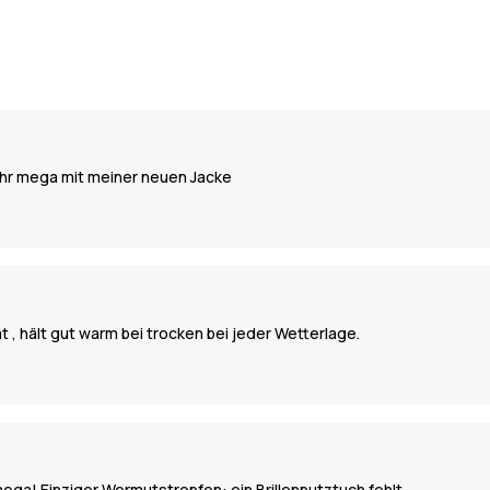
Jahr mega mit meiner neuen Jacke
ät , hält gut warm bei trocken bei jeder Wetterlage.
mega! Einziger Wermutstropfen: ein Brillenputztuch fehlt.