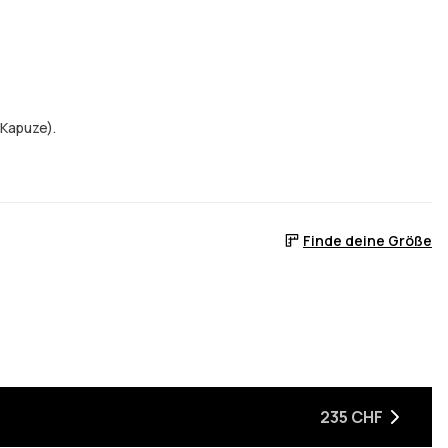
 Kapuze).
Finde deine Größe
er auf Lager ist
, wenn sie wieder auf Lager ist
235 CHF