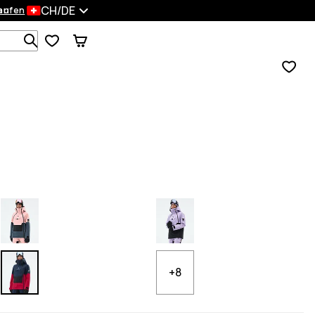
CH/DE
en
kaufen
Durchsuche 1 000+ Produkte
+8