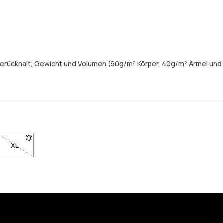
merückhalt, Gewicht und Volumen (60g/m² Körper, 40g/m² Ärmel und
L nicht verfügbar. Klicke, um benachrichtigt zu werden, wenn sie wied
XL
- Größe XL nicht verfügbar. Klicke, um benachrichtigt zu werden