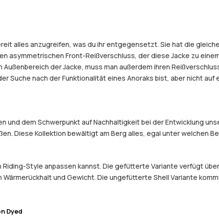
reit alles anzugreifen, was du ihr entgegensetzt. Sie hat die gleic
en asymmetrischen Front-Reißverschluss, der diese Jacke zu einem
 Außenbereich der Jacke, muss man außerdem ihren Reißverschluss 
 der Suche nach der Funktionalität eines Anoraks bist, aber nicht a
 und dem Schwerpunkt auf Nachhaltigkeit bei der Entwicklung unser
eßen. Diese Kollektion bewältigt am Berg alles, egal unter welchen 
en Riding-Style anpassen kannst. Die gefütterte Variante verfügt üb
 Wärmerückhalt und Gewicht. Die ungefütterte Shell Variante kommt o
on Dyed