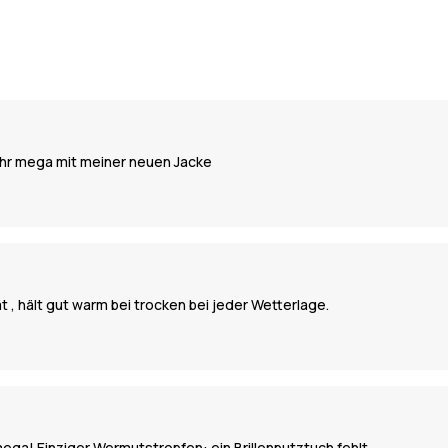
Jahr mega mit meiner neuen Jacke
ät , hält gut warm bei trocken bei jeder Wetterlage.
mega! Einziger Wermutstropfen: ein Brillenputztuch fehlt.