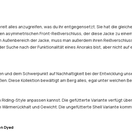
reit alles anzugreifen, was du ihr entgegensetzt. Sie hat die gleic
en asymmetrischen Front-Reißverschluss, der diese Jacke zu einem
 Außenbereich der Jacke, muss man außerdem ihren Reißverschluss 
 der Suche nach der Funktionalität eines Anoraks bist, aber nicht a
 und dem Schwerpunkt auf Nachhaltigkeit bei der Entwicklung unser
eßen. Diese Kollektion bewältigt am Berg alles, egal unter welchen 
en Riding-Style anpassen kannst. Die gefütterte Variante verfügt üb
 Wärmerückhalt und Gewicht. Die ungefütterte Shell Variante kommt o
on Dyed