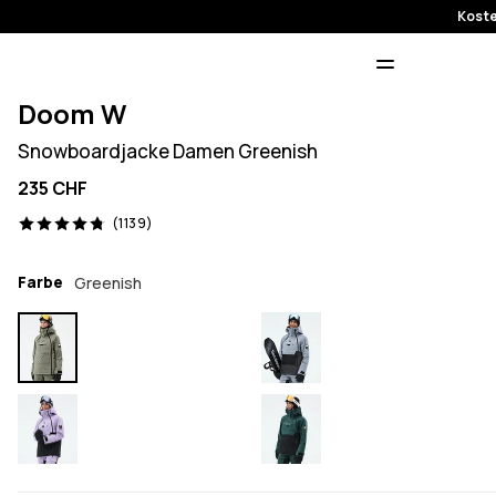
Koste
Doom W
Snowboardjacke Damen Greenish
235 CHF
1139 Reviews, 4.8/5
(1139)
Farbe
Greenish