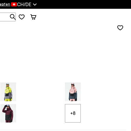
CH/DE
en
kaufen
Durchsuche 1 000+ Produkte
+8