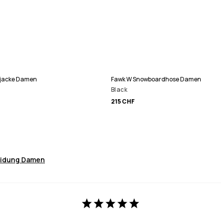
jacke Damen
Fawk W Snowboardhose Damen
Black
215 CHF
eidung Damen