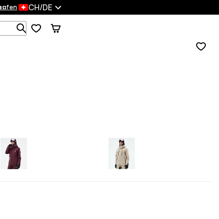
CH/DE
en
kaufen
Durchsuche 1 000+ Produkte