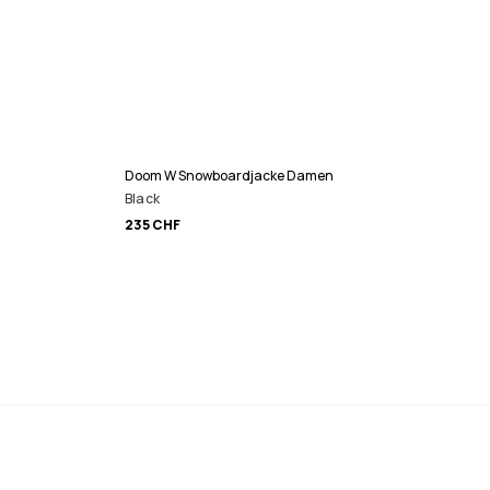
Doom W Snowboardjacke Damen
Black
235 CHF