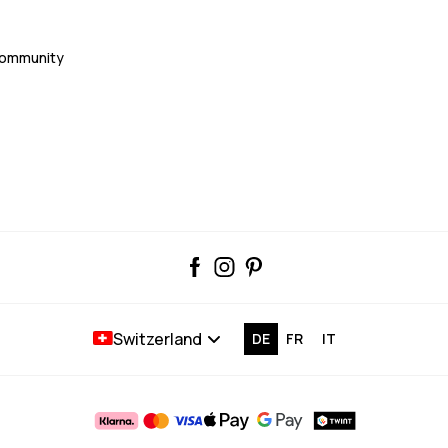
Community
Switzerland
DE
FR
IT