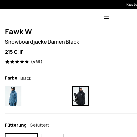
Koste
Fawk W
Snowboardjacke Damen Black
215 CHF
469 Reviews, 4.8/5
(469)
Farbe
Black
Fütterung
Gefüttert