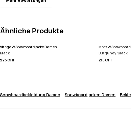
Mehr Bewertungen
Ähnliche Produkte
Virago W Snowboardjacke Damen
Moss W Snowboard
Black
Burgundy/Black
225 CHF
215 CHF
Snowboardbekleidung Damen
Snowboardjacken Damen
Bekl