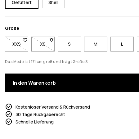
Gefüttert
Shell
Größe
XXS
- Größe XXS nicht verfügbar. Klicke, um benachrichtigt zu w
XS
- Größe XS nicht verfügbar. Klicke, um benachri
S
M
L
Das Model ist 171 cm groß und trägt Größe S.
In den Warenkorb
Kostenloser Versand & Rückversand
30 Tage Rückgaberecht
Schnelle Lieferung