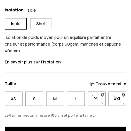
Isolation
Isolé
Isolé
Shell
Isolation de poids moyen pour un équilibre parfait entre
chaleur et performance (corps 60gsm, manches et capuche
40gsm).
En savoir plus sur l'isolation
Taille
Trouve ta taille
XS
S
M
L
XL
- Taille XL non di
XXL
- Taill
Le/la mannequin mesure 186 cm et porte la taille L.