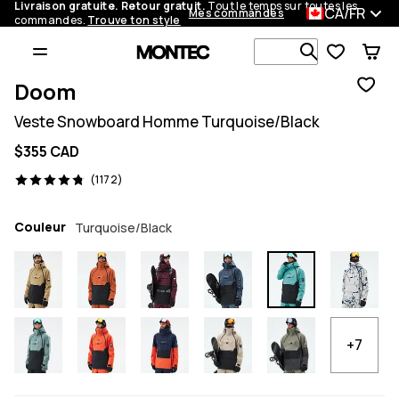
Livraison gratuite. Retour gratuit.
Tout le temps sur toutes les
CA/FR
Mes commandes
commandes.
Trouve ton style
Recherche p
Doom
Veste Snowboard Homme Turquoise/Black
$355 CAD
1172 avis, 4.8/5
(1172)
Couleur
Turquoise/Black
+7