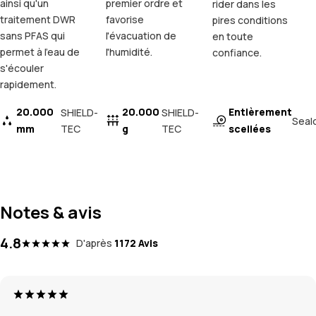
ainsi qu'un
premier ordre et
rider dans les
traitement DWR
favorise
pires conditions
sans PFAS qui
l'évacuation de
en toute
permet à l'eau de
l'humidité.
confiance.
s'écouler
rapidement.
20.000
20.000
Entièrement
SHIELD-
SHIELD-
Seal
mm
TEC
g
TEC
scellées
Notes & avis
4.8
D'après
1172 Avis