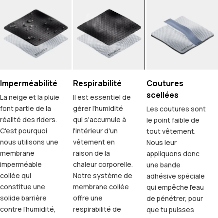
Imperméabilité
Respirabilité
Coutures
scellées
La neige et la pluie
Il est essentiel de
font partie de la
gérer l'humidité
Les coutures sont
réalité des riders.
qui s'accumule à
le point faible de
C'est pourquoi
l'intérieur d'un
tout vêtement.
nous utilisons une
vêtement en
Nous leur
membrane
raison de la
appliquons donc
imperméable
chaleur corporelle.
une bande
collée qui
Notre système de
adhésive spéciale
constitue une
membrane collée
qui empêche l'eau
solide barrière
offre une
de pénétrer, pour
contre l'humidité,
respirabilité de
que tu puisses