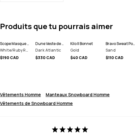
Produits que tu pourrais aimer
Scope Masque de ski
Dune Veste de Ski Homme
Kilo II Bonnet
Bravo Sweat Polaire Homme
White/Ruby Red Mirror
Dark Atlantic
Gold
Sand
$190 CAD
$330 CAD
$40 CAD
$110 CAD
Vêtements Homme
Manteaux Snowboard Homme
Vêtements de Snowboard Homme