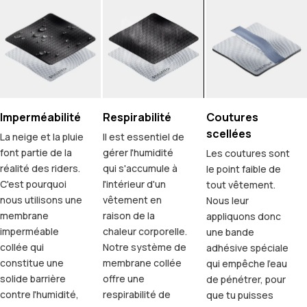
Imperméabilité
Respirabilité
Coutures
scellées
La neige et la pluie
Il est essentiel de
font partie de la
gérer l'humidité
Les coutures sont
réalité des riders.
qui s'accumule à
le point faible de
C'est pourquoi
l'intérieur d'un
tout vêtement.
nous utilisons une
vêtement en
Nous leur
membrane
raison de la
appliquons donc
imperméable
chaleur corporelle.
une bande
collée qui
Notre système de
adhésive spéciale
constitue une
membrane collée
qui empêche l'eau
solide barrière
offre une
de pénétrer, pour
contre l'humidité,
respirabilité de
que tu puisses