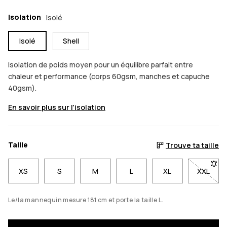
Isolation
Isolé
Isolé
Shell
Isolation de poids moyen pour un équilibre parfait entre
chaleur et performance (corps 60gsm, manches et capuche
40gsm).
En savoir plus sur l'isolation
Taille
Trouve ta taille
XS
S
M
L
XL
XXL
- Taill
Le/la mannequin mesure 181 cm et porte la taille L.