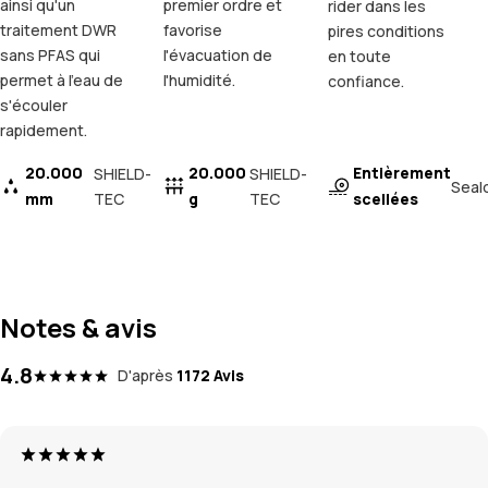
ainsi qu'un
premier ordre et
rider dans les
traitement DWR
favorise
pires conditions
sans PFAS qui
l'évacuation de
en toute
permet à l'eau de
l'humidité.
confiance.
s'écouler
rapidement.
20.000
20.000
Entièrement
SHIELD-
SHIELD-
Seal
mm
TEC
g
TEC
scellées
Notes & avis
4.8
D'après
1172 Avis