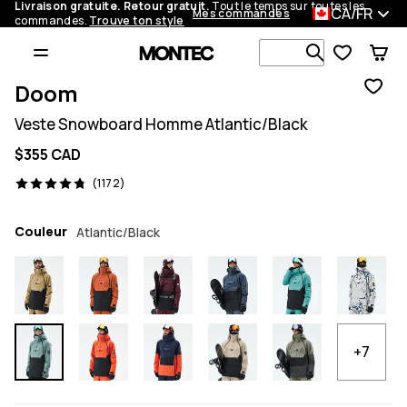
Livraison gratuite. Retour gratuit.
Tout le temps sur toutes les
CA/FR
Mes commandes
commandes.
Trouve ton style
Recherche p
Doom
Veste Snowboard Homme Atlantic/Black
$355 CAD
1172 avis, 4.8/5
(1172)
Couleur
Atlantic/Black
+7