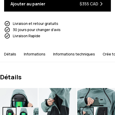
Ajouter au panier
$355 CAD
Livraison et retour gratuits
30 jours pour changer d'avis
Livraison Rapide
Détails
Informations
Informations techniques
Crée to
Détails