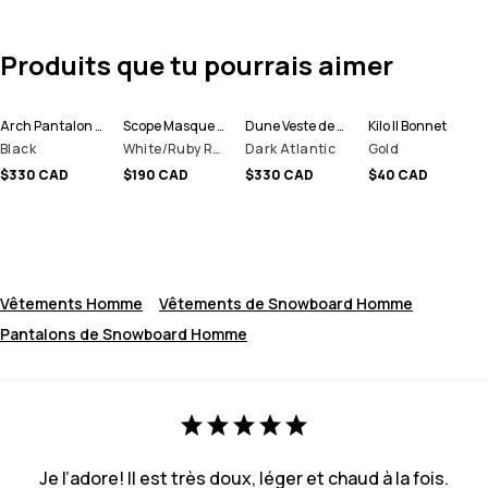
Produits que tu pourrais aimer
Arch Pantalon de Snowboard Homme
Scope Masque de ski
Dune Veste de Ski Homme
Kilo II Bonnet
Black
White/Ruby Red Mirror
Dark Atlantic
Gold
$330 CAD
$190 CAD
$330 CAD
$40 CAD
Vêtements Homme
Vêtements de Snowboard Homme
Pantalons de Snowboard Homme
Je l’adore! Il est très doux, léger et chaud à la fois.