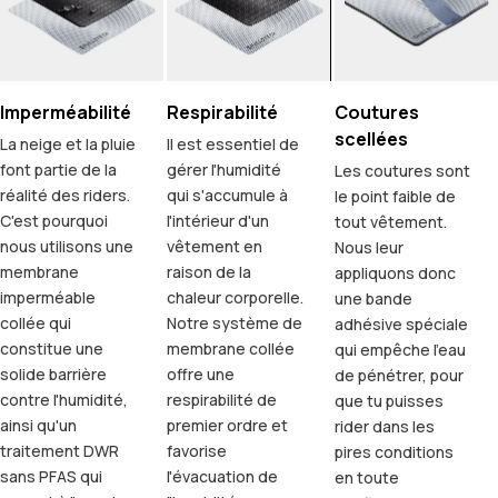
Imperméabilité
Respirabilité
Coutures
scellées
La neige et la pluie
Il est essentiel de
font partie de la
gérer l'humidité
Les coutures sont
réalité des riders.
qui s'accumule à
le point faible de
C'est pourquoi
l'intérieur d'un
tout vêtement.
nous utilisons une
vêtement en
Nous leur
membrane
raison de la
appliquons donc
imperméable
chaleur corporelle.
une bande
collée qui
Notre système de
adhésive spéciale
constitue une
membrane collée
qui empêche l'eau
solide barrière
offre une
de pénétrer, pour
contre l'humidité,
respirabilité de
que tu puisses
ainsi qu'un
premier ordre et
rider dans les
traitement DWR
favorise
pires conditions
sans PFAS qui
l'évacuation de
en toute