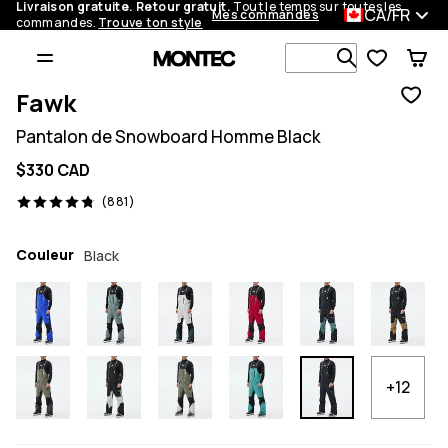
Livraison gratuite. Retour gratuit.
Tout le temps sur toutes les
CA/FR
Mes commandes
commandes.
Trouve ton style
Recherche p
Fawk
Pantalon de Snowboard Homme Black
$330 CAD
881 avis, 4.8/5
(881)
Couleur
Black
+12