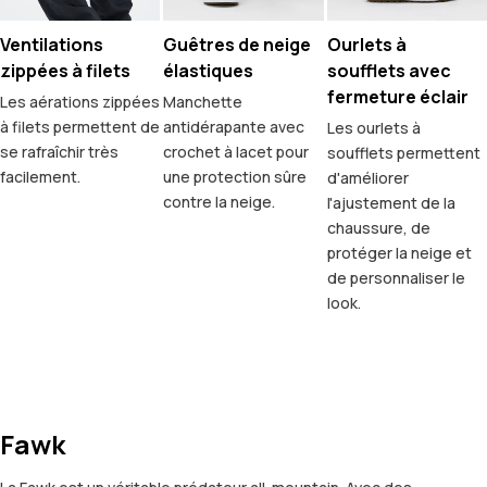
Ventilations
Guêtres de neige
Ourlets à
zippées à filets
élastiques
soufflets avec
fermeture éclair
Les aérations zippées
Manchette
à filets permettent de
antidérapante avec
Les ourlets à
se rafraîchir très
crochet à lacet pour
soufflets permettent
facilement.
une protection sûre
d'améliorer
contre la neige.
l'ajustement de la
chaussure, de
protéger la neige et
de personnaliser le
look.
Fawk