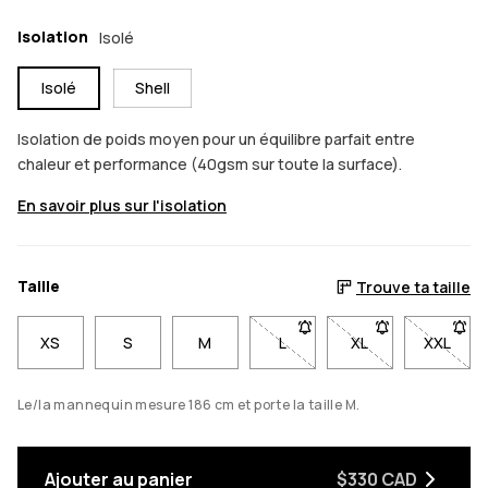
Isolation
Isolé
Isolé
Shell
Isolation de poids moyen pour un équilibre parfait entre
chaleur et performance (40gsm sur toute la surface).
En savoir plus sur l'isolation
Taille
Trouve ta taille
XS
S
M
L
- Taille L non disponible. Cli
XL
- Taille XL non di
XXL
- Taill
Le/la mannequin mesure 186 cm et porte la taille M.
Ajouter au panier
$330 CAD