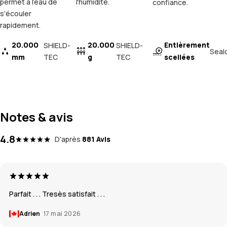
permet à l'eau de
l'humidité.
confiance.
s'écouler
rapidement.
20.000
20.000
Entièrement
SHIELD-
SHIELD-
Seal
mm
TEC
g
TEC
scellées
Notes & avis
4.8
D'après
881 Avis
Parfait . . . Tresès satisfait . . .
Adrien
17 mai 2026