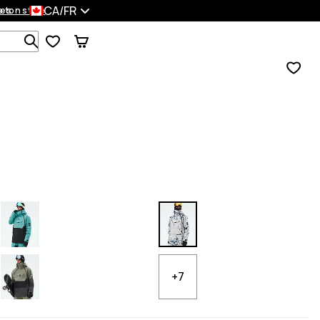
CA/FR
es
 ton style
Recherche parmi 1 000+ produits
+7