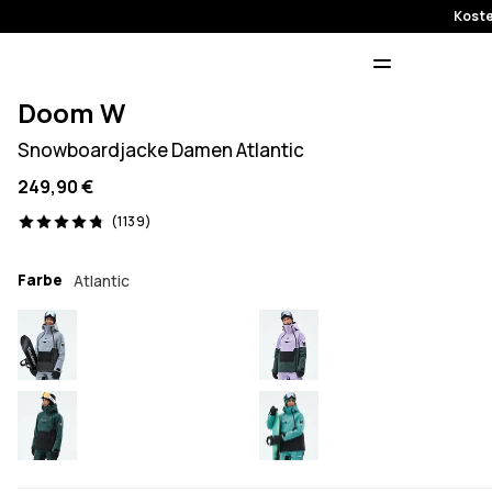
Koste
Doom W
Snowboardjacke Damen Atlantic
249,90 €
1139 Reviews, 4.8/5
(1139)
Farbe
Atlantic