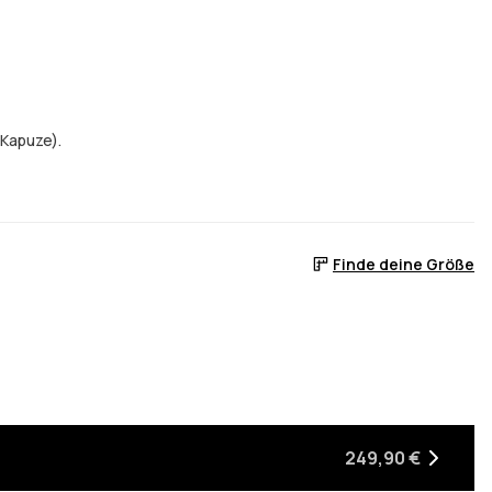
 Kapuze).
Finde deine Größe
, wenn sie wieder auf Lager ist
249,90 €