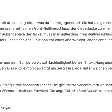
reit alles anzugreifen, was du ihr entgegensetzt. Sie hat die gleic
en asymmetrischen Front-Reißverschluss, der diese Jacke zu einem
 Außenbereich der Jacke, muss man außerdem ihren Reißverschluss 
 der Suche nach der Funktionalität eines Anoraks bist, aber nicht a
 und dem Schwerpunkt auf Nachhaltigkeit bei der Entwicklung unser
eßen. Diese Kollektion bewältigt am Berg alles, egal unter welchen 
en Riding-Style anpassen kannst. Die gefütterte Variante verfügt üb
 Wärmerückhalt und Gewicht. Die ungefütterte Shell Variante kommt o
on Dyed