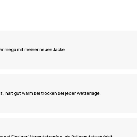
Jahr mega mit meiner neuen Jacke
ät , hält gut warm bei trocken bei jeder Wetterlage.
mega! Einziger Wermutstropfen: ein Brillenputztuch fehlt.