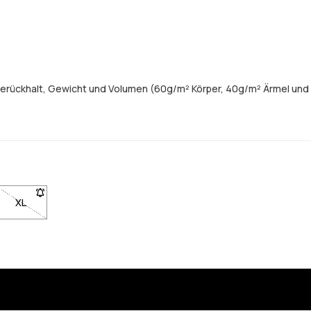
merückhalt, Gewicht und Volumen (60g/m² Körper, 40g/m² Ärmel und
XL
- Größe XL nicht verfügbar. Klicke, um benachrichtigt zu werden