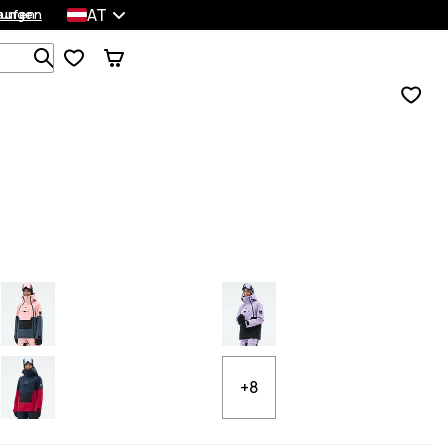
AT
lungen
kaufen
Durchsuche 1 000+ Produkte
+8