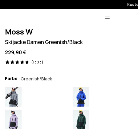
Koste
Moss W
Skijacke Damen Greenish/Black
229,90 €
1393 Reviews, 4.7/5
(1393)
Farbe
Greenish/Black