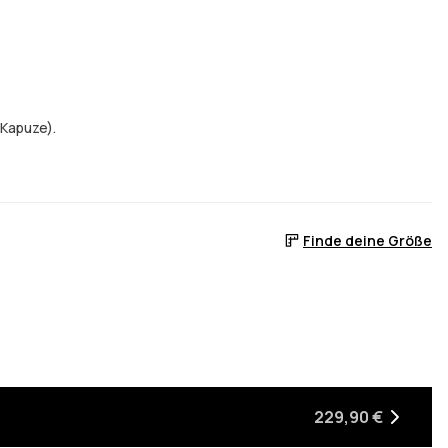
 Kapuze).
Finde deine Größe
 ist
er auf Lager ist
, wenn sie wieder auf Lager ist
229,90 €