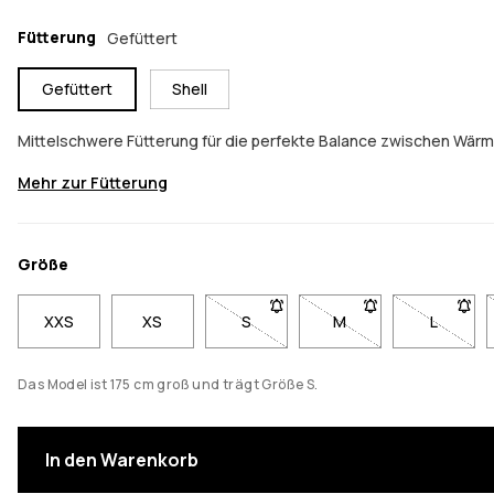
Fütterung
Gefüttert
Gefüttert
Shell
Mittelschwere Fütterung für die perfekte Balance zwischen Wär
Mehr zur Fütterung
Größe
XXS
XS
S
- Größe S nicht verfügbar. Klicke,
M
- Größe M nicht verfü
L
- Größe 
Das Model ist 175 cm groß und trägt Größe S.
In den Warenkorb