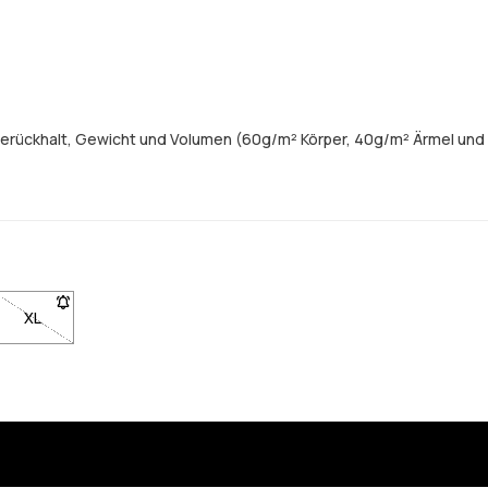
merückhalt, Gewicht und Volumen (60g/m² Körper, 40g/m² Ärmel und
 um benachrichtigt zu werden, wenn sie wieder auf Lager ist
gbar. Klicke, um benachrichtigt zu werden, wenn sie wieder auf Lager
L nicht verfügbar. Klicke, um benachrichtigt zu werden, wenn sie wied
XL
- Größe XL nicht verfügbar. Klicke, um benachrichtigt zu werden