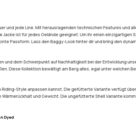
er und jede Line. Mit herausragenden technischen Features und alle
 Jacke ist für jedes Gelände geeignet. Um ihr einen einzigartigen S
etonte Passform. Lass den Baggy-Look hinter dir und bring den dyn
 und dem Schwerpunkt auf Nachhaltigkeit bei der Entwicklung unser
eßen. Diese Kollektion bewältigt am Berg alles, egal unter welchen 
en Riding-Style anpassen kannst. Die gefütterte Variante verfügt üb
 Wärmerückhalt und Gewicht. Die ungefütterte Shell Variante kommt o
on Dyed