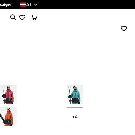
AT
lungen
kaufen
Durchsuche 1 000+ Produkte
+4