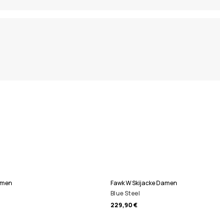
amen
Fawk W Skijacke Damen
Blue Steel
229,90 €