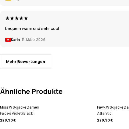
bequem warm und sehr cool
Karin
11. März 2026
Mehr Bewertungen
Ähnliche Produkte
Moss W Skijacke Damen
Fawk W Skijacke D
Faded Violet/Black
Atlantic
229,90 €
229,90 €