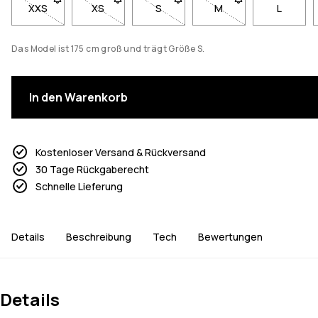
XXS
- Größe XXS nicht verfügbar. Klicke, um benachrichtigt zu w
XS
- Größe XS nicht verfügbar. Klicke, um benachri
S
- Größe S nicht verfügbar. Klicke,
M
- Größe M nicht verfü
L
Das Model ist 175 cm groß und trägt Größe S.
In den Warenkorb
Kostenloser Versand & Rückversand
30 Tage Rückgaberecht
Schnelle Lieferung
Details
Beschreibung
Tech
Bewertungen
Details