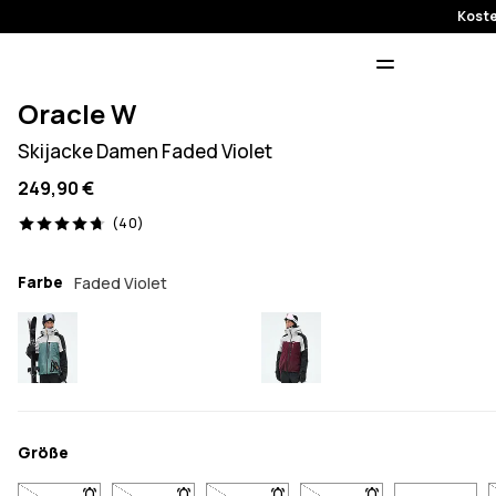
Koste
Oracle W
Skijacke Damen Faded Violet
249,90 €
40 Reviews, 4.7/5
(40)
Farbe
Faded Violet
Größe