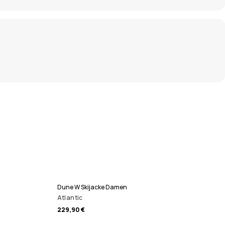
Dune W Skijacke Damen
Atlantic
229,90 €