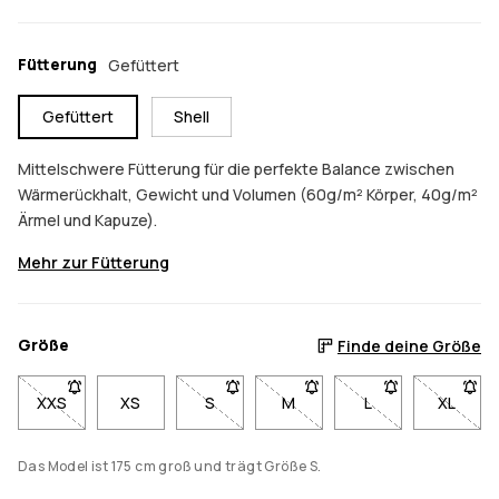
Fütterung
Gefüttert
Gefüttert
Shell
Mittelschwere Fütterung für die perfekte Balance zwischen
Wärmerückhalt, Gewicht und Volumen (60g/m² Körper, 40g/m²
Ärmel und Kapuze).
Mehr zur Fütterung
Größe
Finde deine Größe
XXS
- Größe XXS nicht verfügbar. Klicke, um benachrichtigt zu we
XS
S
- Größe S nicht verfügbar. Klicke, um b
M
- Größe M nicht verfügbar. K
L
- Größe L nicht ve
XL
- Größe
Das Model ist 175 cm groß und trägt Größe S.