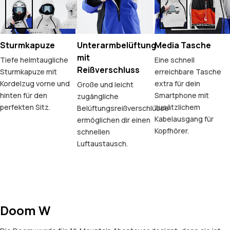
Sturmkapuze
Unterarmbelüftung
Media Tasche
mit
Tiefe helmtaugliche
Eine schnell
Reißverschluss
Sturmkapuze mit
erreichbare Tasche
Kordelzug vorne und
extra für dein
Große und leicht
hinten für den
Smartphone mit
zugängliche
perfekten Sitz.
zusätzlichem
Belüftungsreißverschlüsse
Kabelausgang für
ermöglichen dir einen
Kopfhörer.
schnellen
Luftaustausch.
Doom W