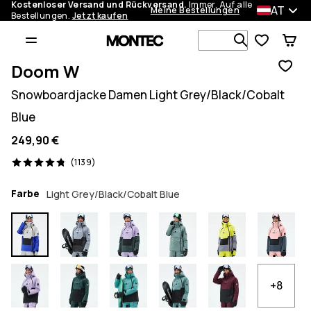
Kostenloser Versand und Rückversand.
Immer. Auf alle
AT
Meine Bestellungen
Bestellungen.
Jetzt kaufen
Durchsuche
Doom W
Snowboardjacke Damen Light Grey/Black/Cobalt
Blue
249,90 €
1139 Reviews, 4.8/5
(1139)
Farbe
Light Grey/Black/Cobalt Blue
+8