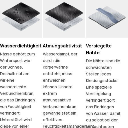
Wasserdichtigkeit
Atmungsaktivität
Versiegelte
Nähte
Nässe gehört zum
Wasserdampf, der
Wintersport wie
durch die
Die Nähte sind die
der Schnee.
Körperwärme
schwächsten
Deshalb nutzen
entsteht, muss
Stellen jedes
wir eine
entweichen
Kleidungsstücks.
wasserdichte
können. Unsere
Eine spezielle
Verbundmembran,
extrem
Versiegelung
die das Eindringen
atmungsaktive
verhindert dort
von Feuchtigkeit
Verbundmembran
das Eindringen
verhindert.
gewährleistet ein
von Wasser, damit
Unterstützt wird
effektives
du selbst bei den
diese von einer
Feuchtigkeitsmanagement.
schlechtesten