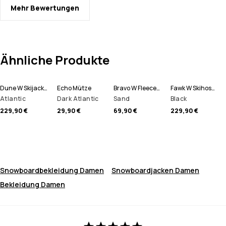
Mehr Bewertungen
Ähnliche Produkte
Dune W Skijacke Damen
Echo Mütze
Bravo W Fleecepullover Damen
Fawk W Skihose Damen
Atlantic
Dark Atlantic
Sand
Black
229,90 €
29,90 €
69,90 €
229,90 €
Snowboardbekleidung Damen
Snowboardjacken Damen
Bekleidung Damen