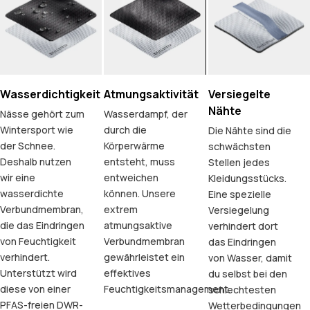
Wasserdichtigkeit
Atmungsaktivität
Versiegelte
Nähte
Nässe gehört zum
Wasserdampf, der
Wintersport wie
durch die
Die Nähte sind die
der Schnee.
Körperwärme
schwächsten
Deshalb nutzen
entsteht, muss
Stellen jedes
wir eine
entweichen
Kleidungsstücks.
wasserdichte
können. Unsere
Eine spezielle
Verbundmembran,
extrem
Versiegelung
die das Eindringen
atmungsaktive
verhindert dort
von Feuchtigkeit
Verbundmembran
das Eindringen
verhindert.
gewährleistet ein
von Wasser, damit
Unterstützt wird
effektives
du selbst bei den
diese von einer
Feuchtigkeitsmanagement.
schlechtesten
PFAS-freien DWR-
Wetterbedingungen