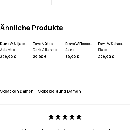
Ähnliche Produkte
Dune W Skijacke Damen
Echo Mütze
Bravo W Fleecepullover Damen
Fawk W Skihose Damen
Atlantic
Dark Atlantic
Sand
Black
229,90 €
29,90 €
69,90 €
229,90 €
Skijacken Damen
Skibekleidung Damen