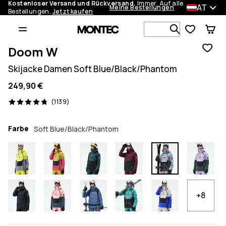
Kostenloser Versand und Rückversand.
Immer. Auf alle
AT
Meine Bestellungen
Bestellungen.
Jetzt kaufen
Durchsuche
Doom W
Skijacke Damen Soft Blue/Black/Phantom
249,90 €
1139 Reviews, 4.8/5
(1139)
Farbe
Soft Blue/Black/Phantom
+8