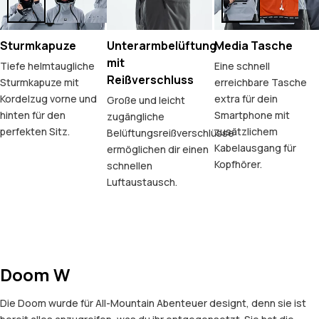
Sturmkapuze
Unterarmbelüftung
Media Tasche
mit
Tiefe helmtaugliche
Eine schnell
Reißverschluss
Sturmkapuze mit
erreichbare Tasche
Kordelzug vorne und
extra für dein
Große und leicht
hinten für den
Smartphone mit
zugängliche
perfekten Sitz.
zusätzlichem
Belüftungsreißverschlüsse
Kabelausgang für
ermöglichen dir einen
Kopfhörer.
schnellen
Luftaustausch.
Doom W
Die Doom wurde für All-Mountain Abenteuer designt, denn sie ist