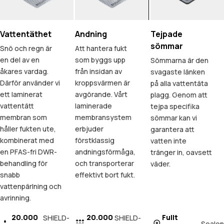
Vattentäthet
Andning
Tejpade
sömmar
Snö och regn är
Att hantera fukt
en del av en
som byggs upp
Sömmarna är den
åkares vardag.
från insidan av
svagaste länken
Därför använder vi
kroppsvärmen är
på alla vattentäta
ett laminerat
avgörande. Vårt
plagg. Genom att
vattentätt
laminerade
tejpa specifika
membran som
membransystem
sömmar kan vi
håller fukten ute,
erbjuder
garantera att
kombinerat med
förstklassig
vatten inte
en PFAS-fri DWR-
andningsförmåga,
tränger in, oavsett
behandling för
och transporterar
väder.
snabb
effektivt bort fukt.
vattenpärlning och
avrinning.
20.000
20.000
Fullt
SHIELD-
SHIELD-
Sealon