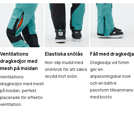
Ventilations
Elastiska snölås
Fåll med dragkedja
dragkedjor med
Non-slip mudd med
Dragkedja vid foten
mesh på insidan
snörkrok för att säkra
ger en
skydd mot snön.
anpassningsbar look
Ventilations
och en bättre
dragkedjor med mesh
passform tillsammans
på insidan, perfekt
med boots.
placerade för effektiv
ventilation.