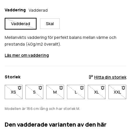
Vaddering
Vadderad
Vadderad
Skal
Mellanvikts vaddering för perfekt balans mellan värme och
prestanda (40g/m2 överallt).
Läs mer om vaddering
Storlek
Hitta din storlek
XS
- Storlek XS är inte tillgänglig. Klicka för att bli meddelad när de
S
- Storlek S är inte tillgänglig. Klicka för att bli medd
M
- Storlek M är inte tillgänglig. Klicka för 
L
- Storlek L är inte tillgänglig.
XL
- Storlek XL är inte
XXL
- Storl
Modellen är 186 cm lång och har storlek M.
Den vadderade varianten av den här