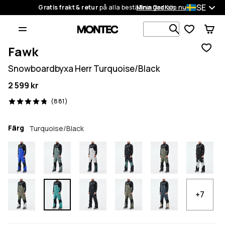
SE
Gratis frakt & retur
på alla beställningar
Mina Ordrar
Köp nu
Sök bland 1
Fawk
Snowboardbyxa Herr Turquoise/Black
2 599 kr
881 recensioner, 4.8/5
(881)
Färg
Turquoise/Black
+7