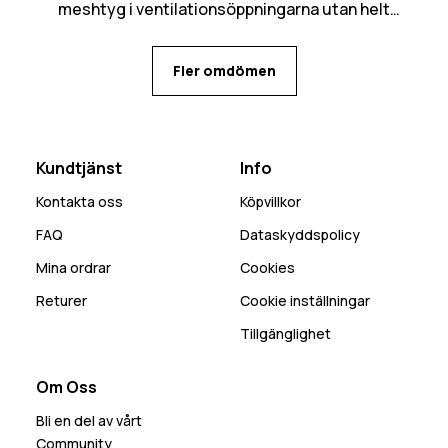
meshtyg i ventilationsöppningarna utan helt
öppet in, kan bli mycket snö som kommer in den
vägen. Många praktiska fickor med flera olika
Fler omdömen
alternativ för mobilen beroende på behov.
Kundtjänst
Info
Kontakta oss
Köpvillkor
FAQ
Dataskyddspolicy
Mina ordrar
Cookies
Returer
Cookie inställningar
Tillgänglighet
Om Oss
Bli en del av vårt
Community