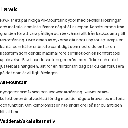
Fawk
Fawk är ett par riktiga All-Mountain byxor med tekniska lösningar
och material som inte lämnar något åt slumpen. Konstruerade från
grunden för att vara pålitliga och bekväma i allt från backcountry till
resortåkning. Övre delen av byxorna går högt upp för att skapa en
barriär som håller snön ute samtidigt som nedre delen har en
passform som ger dig maximal rörelsefrihet och en komfortabel
upplevelse. Fawk har dessutom generöst med fickor och enkelt
justerbara hängslen, allt för en friktionsfri dag där du kan fokusera
på det som är viktigt, åkningen.
All Mountain
Byggd för skidåkning och snowboardåkning, All Mountain-
kollektionen är utvecklad för dig med de högsta kraven på material
och funktion. Om kompromisser inte är din grej så har du äntligen
hittat hem.
Vadderat/skal alternativ