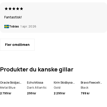
Fantastisk!
Tobias
1 apr. 2026
Fler omdömen
Produkter du kanske gillar
Oracle Skidjacka Man
Echo Mössa
Kirin Skidbyxa Man
Bravo Fleecetröja Man
Metal Blue
Dark Atlantic
Gold
Black
2 799 kr
299 kr
2 299 kr
799 kr