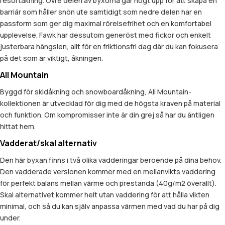
resortåkning. Övre delen av byxorna går högt upp för att skapa en
barriär som håller snön ute samtidigt som nedre delen har en
passform som ger dig maximal rörelsefrihet och en komfortabel
upplevelse. Fawk har dessutom generöst med fickor och enkelt
justerbara hängslen, allt för en friktionsfri dag där du kan fokusera
på det som är viktigt, åkningen.
All Mountain
Byggd för skidåkning och snowboardåkning, All Mountain-
kollektionen är utvecklad för dig med de högsta kraven på material
och funktion. Om kompromisser inte är din grej så har du äntligen
hittat hem.
Vadderat/skal alternativ
Den här byxan finns i två olika vadderingar beroende på dina behov.
Den vadderade versionen kommer med en mellanvikts vaddering
för perfekt balans mellan värme och prestanda (40g/m2 överallt).
Skal alternativet kommer helt utan vaddering för att hålla vikten
minimal, och så du kan själv anpassa värmen med vad du har på dig
under.