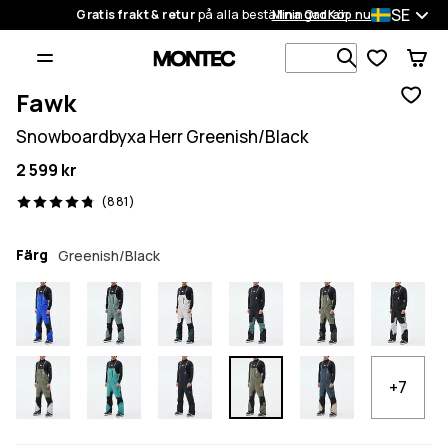
SE
Gratis frakt & retur
på alla beställningar
Mina Ordrar
Köp nu
Sök bland 1
Fawk
Snowboardbyxa Herr Greenish/Black
2 599 kr
881 recensioner, 4.8/5
(881)
Färg
Greenish/Black
+7