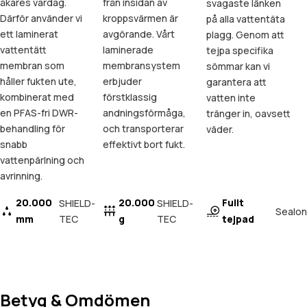
åkares vardag.
från insidan av
svagaste länken
Därför använder vi
kroppsvärmen är
på alla vattentäta
ett laminerat
avgörande. Vårt
plagg. Genom att
vattentätt
laminerade
tejpa specifika
membran som
membransystem
sömmar kan vi
håller fukten ute,
erbjuder
garantera att
kombinerat med
förstklassig
vatten inte
en PFAS-fri DWR-
andningsförmåga,
tränger in, oavsett
behandling för
och transporterar
väder.
snabb
effektivt bort fukt.
vattenpärlning och
avrinning.
20.000
20.000
Fullt
SHIELD-
SHIELD-
Sealon
mm
TEC
g
TEC
tejpad
Betyg & Omdömen