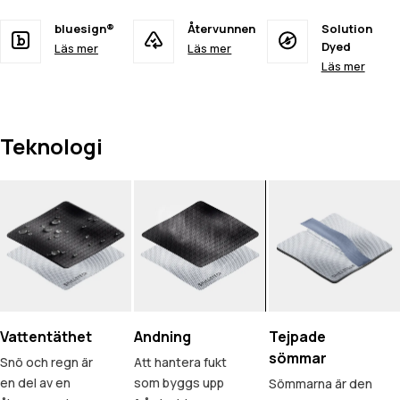
bluesign®
Återvunnen
Solution
Dyed
Läs mer
Läs mer
Läs mer
Teknologi
Vattentäthet
Andning
Tejpade
sömmar
Snö och regn är
Att hantera fukt
en del av en
som byggs upp
Sömmarna är den