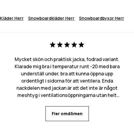
Kläder Herr
Snowboardkläder Herr
Snowboardbyxor Herr
Mycket skön och praktisk jacka, fodrad variant.
Klarade mig bra i temperatur runt -20 med bara
underställ under, bra att kunna öppna upp
ordentligt i sidorna för att ventilera. Enda
nackdelen med jackan är att det inte är något
meshtyg i ventilationsöppningarna utan helt
öppet in, kan bli mycket snö som kommer in den
vägen. Många praktiska fickor med flera olika
Fler omdömen
alternativ för mobilen beroende på behov.