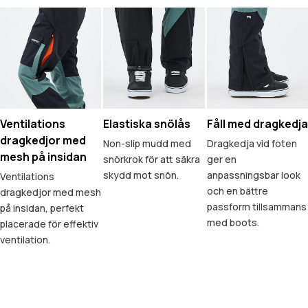
Ventilations
Elastiska snölås
Fåll med dragkedja
dragkedjor med
Non-slip mudd med
Dragkedja vid foten
mesh på insidan
snörkrok för att säkra
ger en
skydd mot snön.
anpassningsbar look
Ventilations
och en bättre
dragkedjor med mesh
passform tillsammans
på insidan, perfekt
med boots.
placerade för effektiv
ventilation.