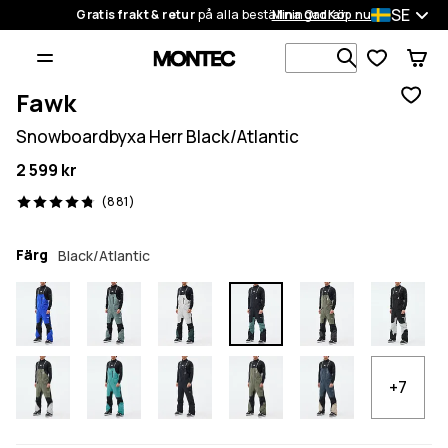
SE
Gratis frakt & retur
på alla beställningar
Mina Ordrar
Köp nu
Sök bland 1
Fawk
Snowboardbyxa Herr Black/Atlantic
2 599 kr
881 recensioner, 4.8/5
(881)
Färg
Black/Atlantic
+7