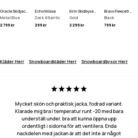
Oracle Skidjacka Man
Echo Mössa
Kirin Skidbyxa Man
Bravo Fleecetröja Man
Metal Blue
Dark Atlantic
Gold
Black
2 799 kr
299 kr
2 299 kr
799 kr
Kläder Herr
Snowboardkläder Herr
Snowboardbyxor Herr
Mycket skön och praktisk jacka, fodrad variant.
Klarade mig bra i temperatur runt -20 med bara
underställ under, bra att kunna öppna upp
ordentligt i sidorna för att ventilera. Enda
nackdelen med jackan är att det inte är något