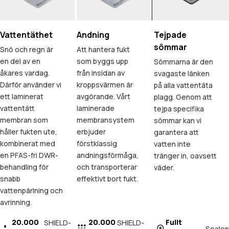
Vattentäthet
Andning
Tejpade
sömmar
Snö och regn är
Att hantera fukt
en del av en
som byggs upp
Sömmarna är den
åkares vardag.
från insidan av
svagaste länken
Därför använder vi
kroppsvärmen är
på alla vattentäta
ett laminerat
avgörande. Vårt
plagg. Genom att
vattentätt
laminerade
tejpa specifika
membran som
membransystem
sömmar kan vi
håller fukten ute,
erbjuder
garantera att
kombinerat med
förstklassig
vatten inte
en PFAS-fri DWR-
andningsförmåga,
tränger in, oavsett
behandling för
och transporterar
väder.
snabb
effektivt bort fukt.
vattenpärlning och
avrinning.
20.000
20.000
Fullt
SHIELD-
SHIELD-
Sealon