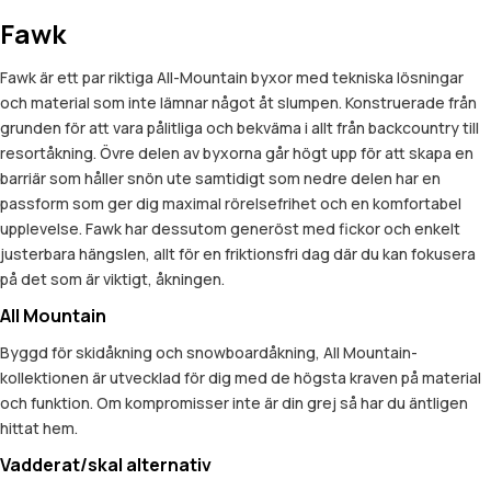
Fawk
Fawk är ett par riktiga All-Mountain byxor med tekniska lösningar
och material som inte lämnar något åt slumpen. Konstruerade från
grunden för att vara pålitliga och bekväma i allt från backcountry till
resortåkning. Övre delen av byxorna går högt upp för att skapa en
barriär som håller snön ute samtidigt som nedre delen har en
passform som ger dig maximal rörelsefrihet och en komfortabel
upplevelse. Fawk har dessutom generöst med fickor och enkelt
justerbara hängslen, allt för en friktionsfri dag där du kan fokusera
på det som är viktigt, åkningen.
All Mountain
Byggd för skidåkning och snowboardåkning, All Mountain-
kollektionen är utvecklad för dig med de högsta kraven på material
och funktion. Om kompromisser inte är din grej så har du äntligen
hittat hem.
Vadderat/skal alternativ