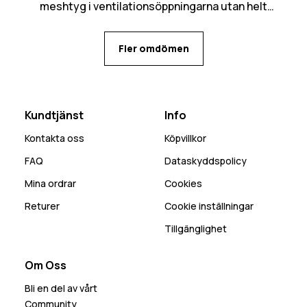
meshtyg i ventilationsöppningarna utan helt
öppet in, kan bli mycket snö som kommer in den
vägen. Många praktiska fickor med flera olika
Fler omdömen
alternativ för mobilen beroende på behov.
Kundtjänst
Info
Kontakta oss
Köpvillkor
FAQ
Dataskyddspolicy
Mina ordrar
Cookies
Returer
Cookie inställningar
Tillgänglighet
Om Oss
Bli en del av vårt
Community