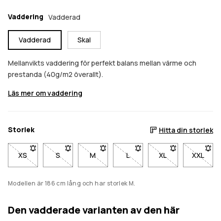
Vaddering
Vadderad
Vadderad
Skal
Mellanvikts vaddering för perfekt balans mellan värme och
prestanda (40g/m2 överallt).
Läs mer om vaddering
Storlek
Hitta din storlek
XS
- Storlek XS är inte tillgänglig. Klicka för att bli meddelad när de
S
- Storlek S är inte tillgänglig. Klicka för att bli medd
M
- Storlek M är inte tillgänglig. Klicka för 
L
- Storlek L är inte tillgänglig.
XL
- Storlek XL är inte
XXL
- Storl
Modellen är 186 cm lång och har storlek M.
Den vadderade varianten av den här