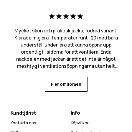
Mycket skön och praktisk jacka, fodrad variant.
Klarade mig bra i temperatur runt -20 med bara
underställ under, bra att kunna öppna upp
ordentligt i sidorna för att ventilera. Enda
nackdelen med jackan är att det inte är något
meshtyg i ventilationsöppningarna utan helt
öppet in, kan bli mycket snö som kommer in den
vägen. Många praktiska fickor med flera olika
Fler omdömen
alternativ för mobilen beroende på behov.
Kundtjänst
Info
Kontakta oss
Köpvillkor