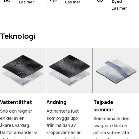
Dyed
Läs mer
Läs mer
Läs mer
Teknologi
Vattentäthet
Andning
Tejpade
sömmar
Snö och regn är
Att hantera fukt
en del av en
som byggs upp
Sömmarna är den
åkares vardag.
från insidan av
svagaste länken
Därför använder vi
kroppsvärmen är
på alla vattentäta