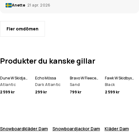
Anette
21 apr. 2026
Fler omdömen
Produkter du kanske gillar
Dune W Skidjacka Kvinna
Echo Mössa
Bravo W Fleecetröja Kvinna
Fawk W Skidbyxa Kvinna
Atlantic
Dark Atlantic
Sand
Black
2 599 kr
299 kr
799 kr
2 599 kr
Snowboardkläder Dam
Snowboardjackor Dam
Kläder Dam