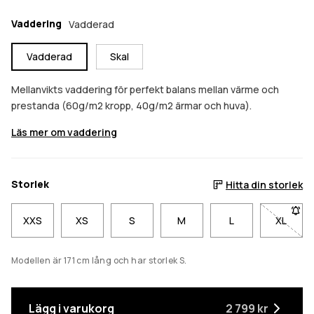
Vaddering
Vadderad
Vadderad
Skal
Mellanvikts vaddering för perfekt balans mellan värme och
prestanda (60g/m2 kropp, 40g/m2 ärmar och huva).
Läs mer om vaddering
Storlek
Hitta din storlek
XXS
XS
S
M
L
XL
- Storl
Modellen är 171 cm lång och har storlek S.
Lägg i varukorg
2 799 kr