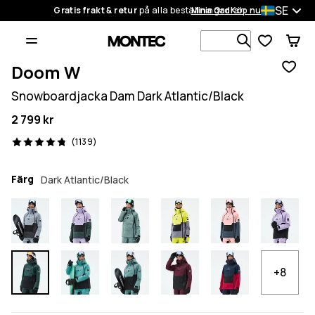
SE
Gratis frakt & retur
på alla beställningar
Mina Ordrar
Köp nu
Sök bland 1
Doom W
Snowboardjacka Dam Dark Atlantic/Black
2 799 kr
1139 recensioner, 4.8/5
(1139)
Färg
Dark Atlantic/Black
+8