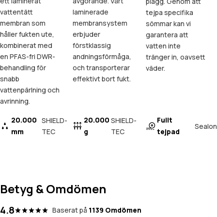
ett laminerat
avgörande. Vårt
plagg. Genom att
vattentätt
laminerade
tejpa specifika
membran som
membransystem
sömmar kan vi
håller fukten ute,
erbjuder
garantera att
kombinerat med
förstklassig
vatten inte
en PFAS-fri DWR-
andningsförmåga,
tränger in, oavsett
behandling för
och transporterar
väder.
snabb
effektivt bort fukt.
vattenpärlning och
avrinning.
20.000
20.000
Fullt
SHIELD-
SHIELD-
Sealon
mm
TEC
g
TEC
tejpad
Betyg & Omdömen
4.8
Baserat på
1139 Omdömen