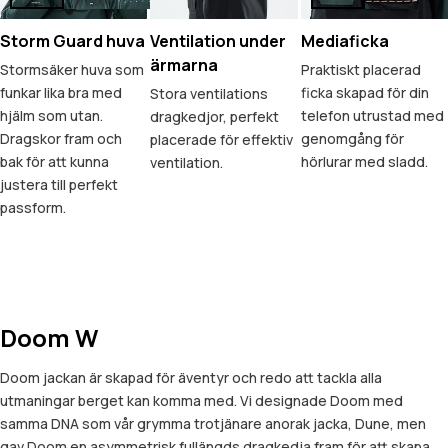
Storm Guard huva
Ventilation under
Mediaficka
ärmarna
Stormsäker huva som
Praktiskt placerad
funkar lika bra med
ficka skapad för din
Stora ventilations
hjälm som utan.
telefon utrustad med
dragkedjor, perfekt
Dragskor fram och
genomgång för
placerade för effektiv
bak för att kunna
hörlurar med sladd.
ventilation.
justera till perfekt
passform.
Doom W
Doom jackan är skapad för äventyr och redo att tackla alla
utmaningar berget kan komma med. Vi designade Doom med
samma DNA som vår grymma trotjänare anorak jacka, Dune, men
gav Doom en asymmetrisk fullängds dragkedja fram för att skapa