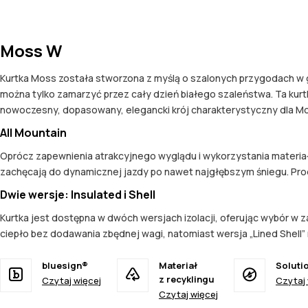
Moss W
Kurtka Moss została stworzona z myślą o szalonych przygodach w g
można tylko zamarzyć przez cały dzień białego szaleństwa. Ta kurtk
nowoczesny, dopasowany, elegancki krój charakterystyczny dla M
All Mountain
Oprócz zapewnienia atrakcyjnego wyglądu i wykorzystania materia
zachęcają do dynamicznej jazdy po nawet najgłębszym śniegu. Prod
Dwie wersje: Insulated i Shell
Kurtka jest dostępna w dwóch wersjach izolacji, oferując wybór w za
ciepło bez dodawania zbędnej wagi, natomiast wersja „Lined Shell
bluesign®
Materiał
Soluti
z recyklingu
Czytaj więcej
Czytaj 
Czytaj więcej