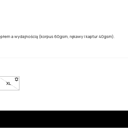
epłem a wydajnością (korpus 60gsm, rękawy i kaptur 40gsm).
ar L niedostępny. Kliknij, aby otrzymać powiadomienie, gdy będzie
XL
- Rozmiar XL niedostępny. Kliknij, aby otrzymać powiadomieni