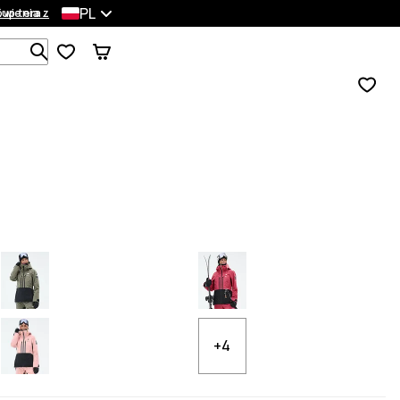
PL
wienia
Kup teraz
Szukaj w 1 000+ produktach
+4