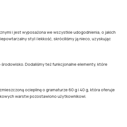
znymi i jest wyposażona we wszystkie udogodnienia, o jakich
owtarzalny styl i lekkość, skróciliśmy ją nieco, uzyskując
środowisko. Dodaliśmy też funkcjonalne elementy, które
ozmieszczoną ocieplinę o gramaturze 60 g i 40 g, która oferuje
odatkowych warstw pozostawiono użytkownikowi.