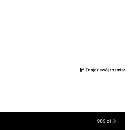
Znajdź swój rozmiar
 z powrotem w magazynie
e, gdy będzie z powrotem w magazynie
989 zł