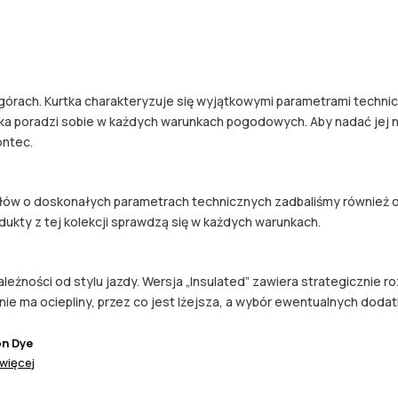
órach. Kurtka charakteryzuje się wyjątkowymi parametrami technic
a poradzi sobie w każdych warunkach pogodowych. Aby nadać jej niep
ontec.
łów o doskonałych parametrach technicznych zadbaliśmy również o 
ukty z tej kolekcji sprawdzą się w każdych warunkach.
leżności od stylu jazdy. Wersja „Insulated” zawiera strategicznie r
” nie ma ociepliny, przez co jest lżejsza, a wybór ewentualnych d
on Dye
więcej