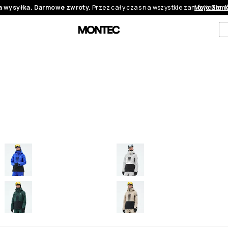
 wysyłka. Darmowe zwroty.
Przez cały czas na wszystkie zamówienia.
Moje Zamó