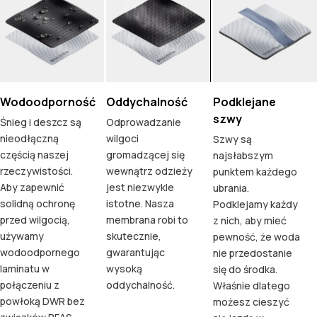
Wodoodporność
Oddychalność
Podklejane
szwy
Śnieg i deszcz są
Odprowadzanie
nieodłączną
wilgoci
Szwy są
częścią naszej
gromadzącej się
najsłabszym
rzeczywistości.
wewnątrz odzieży
punktem każdego
Aby zapewnić
jest niezwykle
ubrania.
solidną ochronę
istotne. Nasza
Podklejamy każdy
przed wilgocią,
membrana robi to
z nich, aby mieć
używamy
skutecznie,
pewność, że woda
wodoodpornego
gwarantując
nie przedostanie
laminatu w
wysoką
się do środka.
połączeniu z
oddychalność.
Właśnie dlatego
powłoką DWR bez
możesz cieszyć