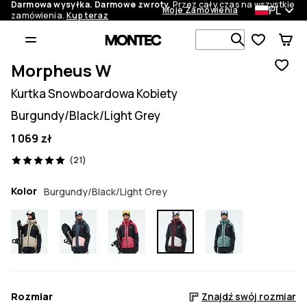
Darmowa wysyłka. Darmowe zwroty.
Przez cały czas na wszystkie
PL
Moje Zamówienia
zamówienia.
Kup teraz
Szukaj w 1 
Morpheus W
Kurtka Snowboardowa Kobiety
Burgundy/Black/Light Grey
1 069 zł
21 recenzje, 5/5
(21)
Kolor
Burgundy/Black/Light Grey
Rozmiar
Znajdź swój rozmiar