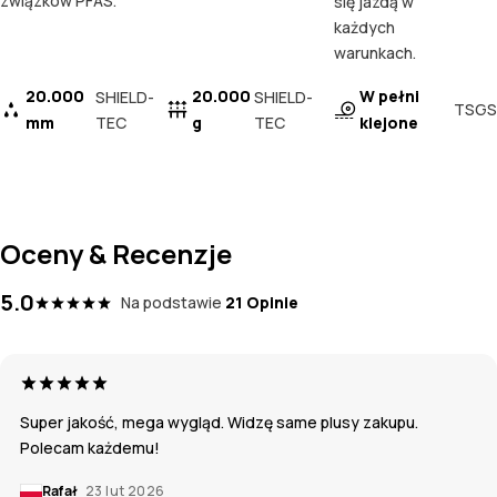
związków PFAS.
się jazdą w
każdych
warunkach.
20.000
20.000
W pełni
SHIELD-
SHIELD-
TSGS
mm
TEC
g
TEC
klejone
Oceny & Recenzje
5.0
Na podstawie
21 Opinie
Super jakość, mega wygląd. Widzę same plusy zakupu.
Polecam każdemu!
Rafał
23 lut 2026