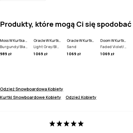
Produkty, które mogą Ci się spodobać
Moss W Kurtka Snowboardowa Kobiety
Oracle W Kurtka Snowboardowa Kobiety
Oracle W Kurtka Snowboardowa Kobiety
Doom W Kurtka Snowboardowa Kobiety
Burgundy/Black
Light Grey/Black/Burgundy
Sand
Faded Violet/Black/Dark Atlantic
989 zł
1 069 zł
1 069 zł
1 069 zł
Odzież Snowboardowa Kobiety
Kurtki Snowboardowe Kobiety
Odzież Kobiety