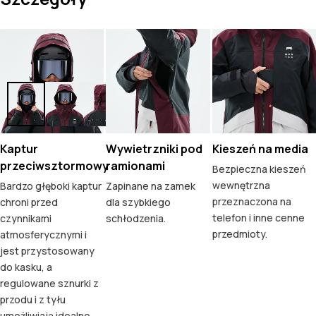
Kaptur
Wywietrzniki pod
Kieszeń na media
przeciwsztormowy
ramionami
Bezpieczna kieszeń
wewnętrzna
Bardzo głęboki kaptur
Zapinane na zamek
przeznaczona na
chroni przed
dla szybkiego
telefon i inne cenne
czynnikami
schłodzenia.
przedmioty.
atmosferycznymi i
jest przystosowany
do kasku, a
regulowane sznurki z
przodu i z tyłu
umożliwiają idealne