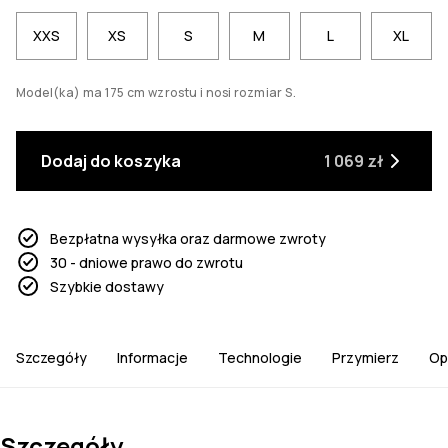
XXS
XS
S
M
L
XL
Model(ka) ma 175 cm wzrostu i nosi rozmiar S.
Dodaj do koszyka
1 069 zł
Bezpłatna wysyłka oraz darmowe zwroty
30 - dniowe prawo do zwrotu
Szybkie dostawy
Szczegóły
Informacje
Technologie
Przymierz
Op
Szczegóły