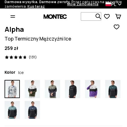
Darmowa wysyłka. Darmowe zwroty.
Przez cały czas na wszystkie
PL
Moje Zamówienia
zamówienia.
Kup teraz
Szukaj w 1 
Alpha
Top Termiczny Mężczyźni Ice
259 zł
131 recenzje, 4.7/5
(131)
Kolor
Ice