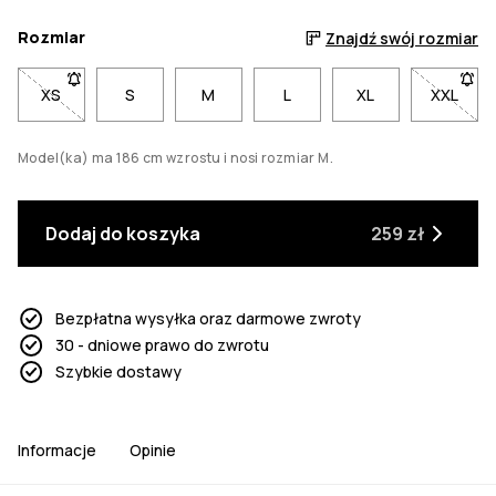
Rozmiar
Znajdź swój rozmiar
XS
- Rozmiar XS niedostępny. Kliknij, aby otrzymać powiadomi
S
M
L
XL
XXL
- Rozm
Model(ka) ma 186 cm wzrostu i nosi rozmiar M.
Dodaj do koszyka
259 zł
Bezpłatna wysyłka oraz darmowe zwroty
30 - dniowe prawo do zwrotu
Szybkie dostawy
Informacje
Opinie