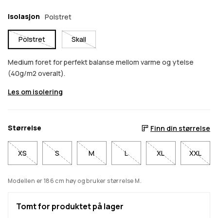
Isolasjon
Polstret
Polstret
Skall
Medium foret for perfekt balanse mellom varme og ytelse
(40g/m2 overalt).
Les om isolering
Størrelse
Finn din størrelse
XS
S
M
L
XL
XXL
Modellen er 186 cm høy og bruker størrelse M.
Tomt for produktet på lager