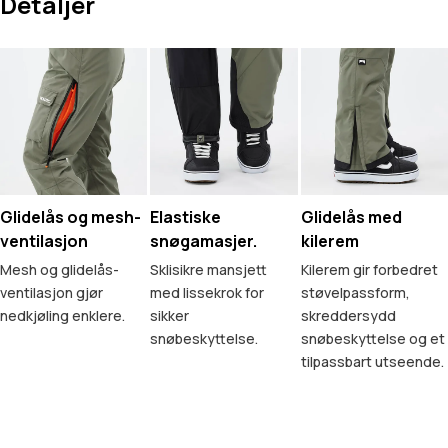
Detaljer
Glidelås og mesh-
Elastiske
Glidelås med
ventilasjon
snøgamasjer.
kilerem
Mesh og glidelås-
Sklisikre mansjett
Kilerem gir forbedret
ventilasjon gjør
med lissekrok for
støvelpassform,
nedkjøling enklere.
sikker
skreddersydd
snøbeskyttelse.
snøbeskyttelse og et
tilpassbart utseende.