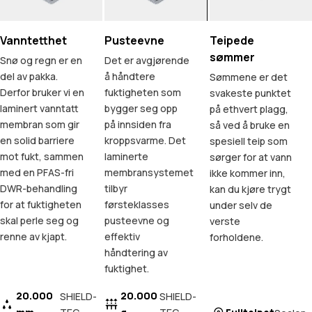
Vanntetthet
Pusteevne
Teipede
sømmer
Snø og regn er en
Det er avgjørende
del av pakka.
å håndtere
Sømmene er det
Derfor bruker vi en
fuktigheten som
svakeste punktet
laminert vanntatt
bygger seg opp
på ethvert plagg,
membran som gir
på innsiden fra
så ved å bruke en
en solid barriere
kroppsvarme. Det
spesiell teip som
mot fukt, sammen
laminerte
sørger for at vann
med en PFAS-fri
membransystemet
ikke kommer inn,
DWR-behandling
tilbyr
kan du kjøre trygt
for at fuktigheten
førsteklasses
under selv de
skal perle seg og
pusteevne og
verste
renne av kjapt.
effektiv
forholdene.
håndtering av
fuktighet.
20.000
20.000
SHIELD-
SHIELD-