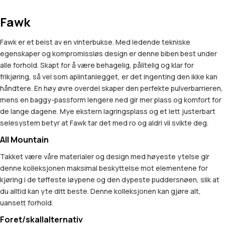
Fawk
Fawk er et beist av en vinterbukse. Med ledende tekniske
egenskaper og kompromissløs design er denne biben best under
alle forhold. Skapt for å være behagelig, pålitelig og klar for
frikjøring, så vel som aplintanlegget, er det ingenting den ikke kan
håndtere. En høy øvre overdel skaper den perfekte pulverbarrieren,
mens en baggy-passform lengere ned gir mer plass og komfort for
de lange dagene. Mye ekstern lagringsplass og et lett justerbart
selesystem betyr at Fawk tar det med ro og aldri vil svikte deg.
All Mountain
Takket være våre materialer og design med høyeste ytelse gir
denne kolleksjonen maksimal beskyttelse mot elementene for
kjøring i de tøffeste løypene og den dypeste puddersnøen, slik at
du alltid kan yte ditt beste. Denne kolleksjonen kan gjøre alt,
uansett forhold.
Foret/skallalternativ