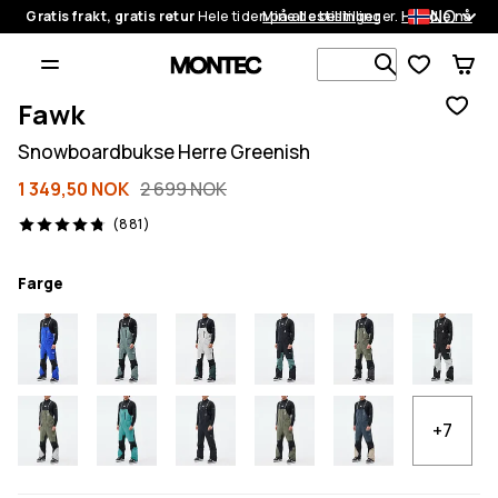
NO
Gratis frakt, gratis retur
Hele tiden på alle bestillinger.
Mine bestillinger
Handle nå
Søk blant 1
Fawk
Snowboardbukse Herre Greenish
1 349,50 NOK
2 699 NOK
881 anmeldelser, 4.8/5
(881)
Farge
+7