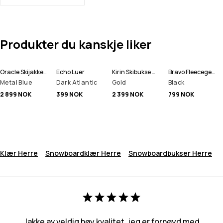
Produkter du kanskje liker
Oracle Skijakke Herre
Echo Luer
Kirin Skibukse Herre
Bravo Fleecegenser Herre
Metal Blue
Dark Atlantic
Gold
Black
2 899 NOK
399 NOK
2 399 NOK
799 NOK
Klær Herre
Snowboardklær Herre
Snowboardbukser Herre
Jakke av veldig høy kvalitet, jeg er fornøyd med