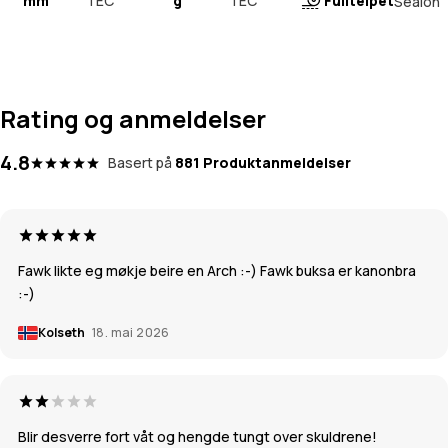
mm
TEC
g
TEC
Fullteipet
Sealon
Rating og anmeldelser
4.8
Basert på
881 Produktanmeldelser
Fawk likte eg møkje beire en Arch :-) Fawk buksa er kanonbra
:-)
Kolseth
18. mai 2026
Blir desverre fort våt og hengde tungt over skuldrene!