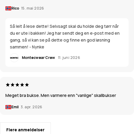
Rico
15. mai 2026
Så leit å lese dette! Selvsagt skal du holde deg tørr når
du er ute i bakken! Jeg har sendt deg en e-post med en
gang, så vi kan se på dette og finne en god løsning
sammen! - Nynke
Montecwear Crew
11. juni 2026
Meget bra bukse. Men varmere enn "vanlige" skallbukser
Emil
3. apr. 2026
Flere anmeldelser