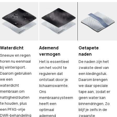
Waterdicht
Ademend
Getapete
vermogen
naden
Sneeuw en regen
horen nu eenmaal
Het is essentieel
De naden zijn het
bij wintersport.
om het vocht te
zwakste deel van
Daarom gebruiken
reguleren dat
een kledingstuk.
we een
ontstaat door je
Daarom brengen
waterdicht
lichaamswarmte.
we daar speciale
membraan om
Ons
tape aan, zodat er
nattigheid buiten
membraansysteem
geen water kan
te houden, plus
heeft een
binnendringen. Zo
een PFAS-vrije
optimaal
blijf je zelfs in de
DWR-behandeling
ademend
zwaarste