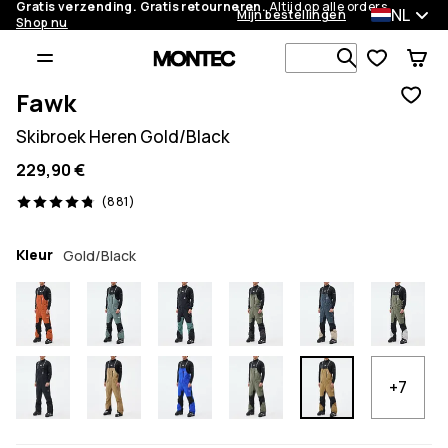
Gratis verzending. Gratis retourneren.
Altijd op alle orders.
NL
Mijn bestellingen
Shop nu
Zoek in 1 0
Fawk
Skibroek Heren Gold/Black
229,90 €
881 beoordelingen, 4.8/5
(881)
Kleur
Gold/Black
+7