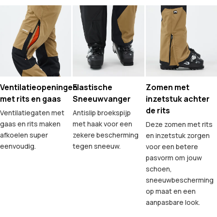
Ventilatieopeningen
Elastische
Zomen met
met rits en gaas
Sneeuwvanger
inzetstuk achter
de rits
Ventilatiegaten met
Antislip broekspijp
gaas en rits maken
met haak voor een
Deze zomen met rits
afkoelen super
zekere bescherming
en inzetstuk zorgen
eenvoudig.
tegen sneeuw.
voor een betere
pasvorm om jouw
schoen,
sneeuwbescherming
op maat en een
aanpasbare look.