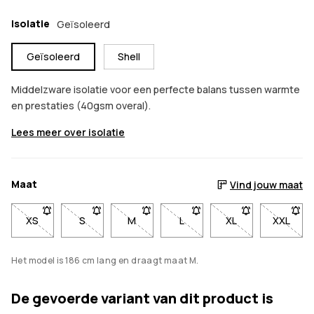
Isolatie
Geïsoleerd
Geïsoleerd
Shell
Middelzware isolatie voor een perfecte balans tussen warmte
en prestaties (40gsm overal).
Lees meer over isolatie
Maat
Vind jouw maat
XS
- Maat XS niet beschikbaar. Klik om op de hoogte te worden
S
- Maat S niet beschikbaar. Klik om op de hoogte 
M
- Maat M niet beschikbaar. Klik om op
L
- Maat L niet beschikbaar. 
XL
- Maat XL niet be
XXL
- Maat
Het model is 186 cm lang en draagt maat M.
De gevoerde variant van dit product is