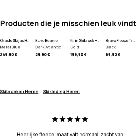
Producten die je misschien leuk vindt
Oracle Ski jas Heren
Echo Beanie
Kirin Skibroek Heren
Bravo Fleece Trui Heren
Metal Blue
Dark Atlantic
Gold
Black
249,90 €
29,90 €
199,90 €
69,90 €
Skibroeken Heren
Skikleding Heren
Heerlijke fleece, maat valt normaal, zacht van