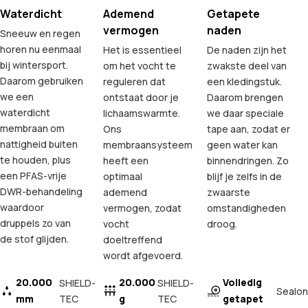
Waterdicht
Ademend
Getapete
vermogen
naden
Sneeuw en regen
horen nu eenmaal
Het is essentieel
De naden zijn het
bij wintersport.
om het vocht te
zwakste deel van
Daarom gebruiken
reguleren dat
een kledingstuk.
we een
ontstaat door je
Daarom brengen
waterdicht
lichaamswarmte.
we daar speciale
membraan om
Ons
tape aan, zodat er
nattigheid buiten
membraansysteem
geen water kan
te houden, plus
heeft een
binnendringen. Zo
een PFAS-vrije
optimaal
blijf je zelfs in de
DWR-behandeling
ademend
zwaarste
waardoor
vermogen, zodat
omstandigheden
druppels zo van
vocht
droog.
de stof glijden.
doeltreffend
wordt afgevoerd.
20.000
20.000
Volledig
SHIELD-
SHIELD-
Sealon
mm
TEC
g
TEC
getapet