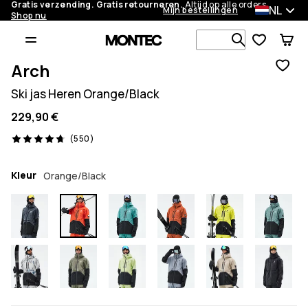
Gratis verzending. Gratis retourneren.
Altijd op alle orders.
NL
Mijn bestellingen
Shop nu
Zoek in 1 0
Arch
Ski jas Heren Orange/Black
229,90 €
550 beoordelingen, 4.7/5
(550)
Kleur
Orange/Black