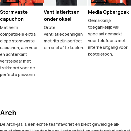
Stormvaste
Ventilatieritsen
Media Opbergzak
capuchon
onder oksel
Gemakkelijk
toegankelijk vak
Met helm
Grote
speciaal gemaakt
compatibele extra
ventilatieopeningen
voor telefoons met
diepe stormvaste
met rits zijn perfect
interne uitgang voor
capuchon, aan voor-
om snel af te koelen.
koptelefoon.
en achterkant
verstelbaar met
trekkoord voor de
perfecte pasvorm.
Arch
De Arch-jas is een echte teamfavoriet en biedt geweldige all-
mountainmogelijkheden in een lichtgewicht en comfortabel geheel.