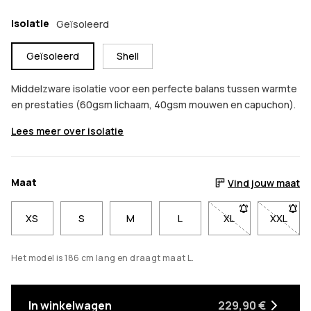
Isolatie
Geïsoleerd
Geïsoleerd
Shell
Middelzware isolatie voor een perfecte balans tussen warmte
en prestaties (60gsm lichaam, 40gsm mouwen en capuchon).
Lees meer over isolatie
Maat
Vind jouw maat
XS
S
M
L
XL
- Maat XL niet be
XXL
- Maat
Het model is 186 cm lang en draagt maat L.
In winkelwagen
229,90 €