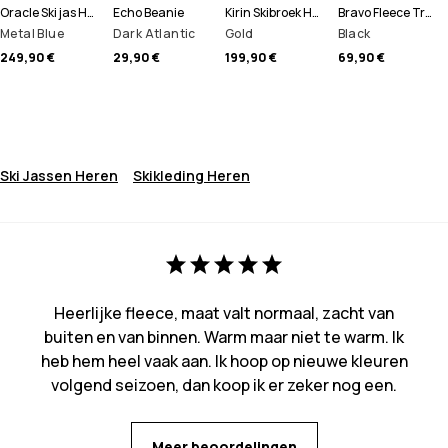
Oracle Ski jas Heren
Echo Beanie
Kirin Skibroek Heren
Bravo Fleece Trui Heren
Metal Blue
Dark Atlantic
Gold
Black
249,90 €
29,90 €
199,90 €
69,90 €
Ski Jassen Heren
Skikleding Heren
Heerlijke fleece, maat valt normaal, zacht van
buiten en van binnen. Warm maar niet te warm. Ik
heb hem heel vaak aan. Ik hoop op nieuwe kleuren
volgend seizoen, dan koop ik er zeker nog een.
Meer beoordelingen