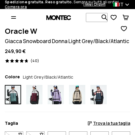
Spedizione gratuita. Reso gratuito.
Sempre su tutti gli ordini.
IT
I Miei Ordini
Compra ora
Cerca tra 1 
Oracle W
Giacca Snowboard Donna Light Grey/Black/Atlantic
249,90 €
40 recensioni, 4.7/5
(40)
Colore
Light Grey/Black/Atlantic
Taglia
Trova la tua taglia