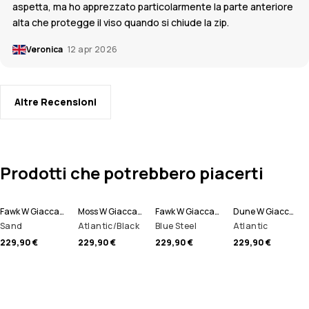
aspetta, ma ho apprezzato particolarmente la parte anteriore
alta che protegge il viso quando si chiude la zip.
Veronica
12 apr 2026
Altre Recensioni
Prodotti che potrebbero piacerti
Fawk W Giacca Snowboard Donna
Moss W Giacca Snowboard Donna
Fawk W Giacca Snowboard Donna
Dune W Giacca Sci Donna
Sand
Atlantic/Black
Blue Steel
Atlantic
229,90 €
229,90 €
229,90 €
229,90 €