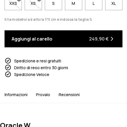
XXS
- Taglia XXS non disponibile. Clicca per essere avvisato quan
XS
- Taglia XS non disponibile. Clicca per essere avv
S
M
L
XL
Il/la modello/a è alto/a 175 cm e indossa la taglia S.
Aggiungi al carello
249,90 €
Spedizione e resi gratuiti
Diritto di reso entro 30 giorni
Spedizione Veloce
Informazioni
Provalo
Recensioni
Oracle W