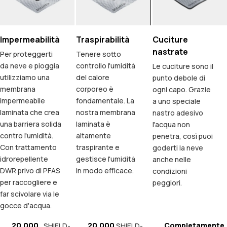
Impermeabilità
Traspirabilità
Cuciture
nastrate
Per proteggerti
Tenere sotto
da neve e pioggia
controllo l'umidità
Le cuciture sono il
utilizziamo una
del calore
punto debole di
membrana
corporeo è
ogni capo. Grazie
impermeabile
fondamentale. La
a uno speciale
laminata che crea
nostra membrana
nastro adesivo
una barriera solida
laminata è
l'acqua non
contro l'umidità.
altamente
penetra, così puoi
Con trattamento
traspirante e
goderti la neve
idrorepellente
gestisce l'umidità
anche nelle
DWR privo di PFAS
in modo efficace.
condizioni
per raccogliere e
peggiori.
far scivolare via le
gocce d'acqua.
20.000
20.000
Completamente
SHIELD-
SHIELD-