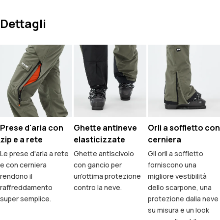
Dettagli
Prese d'aria con
Ghette antineve
Orli a soffietto con
zip e a rete
elasticizzate
cerniera
Le prese d'aria a rete
Ghette antiscivolo
Gli orli a soffietto
e con cerniera
con gancio per
forniscono una
rendono il
un'ottima protezione
migliore vestibilità
raffreddamento
contro la neve.
dello scarpone, una
super semplice.
protezione dalla neve
su misura e un look