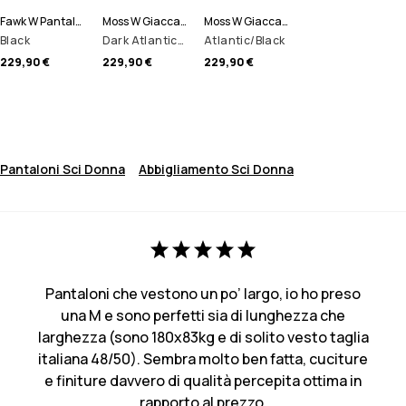
Fawk W Pantaloni Sci Donna
Moss W Giacca Sci Donna
Moss W Giacca Sci Donna
Black
Dark Atlantic/Black
Atlantic/Black
229,90 €
229,90 €
229,90 €
Pantaloni Sci Donna
Abbigliamento Sci Donna
Pantaloni che vestono un po’ largo, io ho preso
una M e sono perfetti sia di lunghezza che
larghezza (sono 180x83kg e di solito vesto taglia
italiana 48/50). Sembra molto ben fatta, cuciture
e finiture davvero di qualità percepita ottima in
rapporto al prezzo.