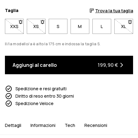
Taglia
Trova la tua taglia
XXS
- Taglia XXS non disponibile. Clicca per essere avvisato quan
XS
- Taglia XS non disponibile. Clicca per essere avv
S
M
L
XL
- Tagli
Il/la modello/a è alto/a 175 cm e indossa la taglia S.
Aggiungi al carello
199,90 €
Spedizione e resi gratuiti
Diritto di reso entro 30 giorni
Spedizione Veloce
Dettagli
Informazioni
Tech
Recensioni