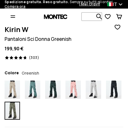
Spedizione gratuita. Reso gratuito.
Sempre su tutti gli ordini.
IT
I Miei Ordini
Compra ora
Cerca tra 1 
Kirin W
Pantaloni Sci Donna Greenish
199,90 €
303 recensioni, 4.7/5
(303)
Colore
Greenish