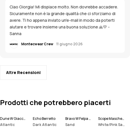
Ciao Giorgia! Mi dispiace molto. Non dovrebbe accadere.
Sicuramente non è la grande qualità che ci sforziamo di
avere. Ti ho appena inviato un'e-mail in modo da poterti
aiutare e trovare insieme una buona soluzione 🙏💛 -
Sanna
Montecwear Crew
11 giugno 2026
Altre Recensioni
Prodotti che potrebbero piacerti
Dune W Giacca Sci Donna
Echo Berretto
Bravo W Felpa Pile Donna
Scope Maschera Sci
Atlantic
Dark Atlantic
Sand
White/Pink Sapphire Mirror