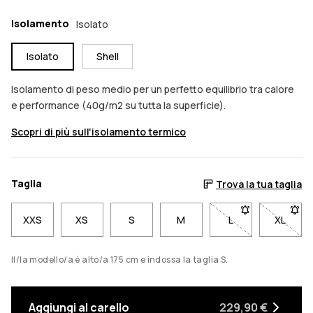
Isolamento
Isolato
Isolato
Shell
Isolamento di peso medio per un perfetto equilibrio tra calore
e performance (40g/m2 su tutta la superficie).
Scopri di più sull'isolamento termico
Taglia
Trova la tua taglia
XXS
XS
S
M
L
- Taglia L non dis
XL
- Tagli
Il/la modello/a è alto/a 175 cm e indossa la taglia S.
Aggiungi al carello
229,90 €