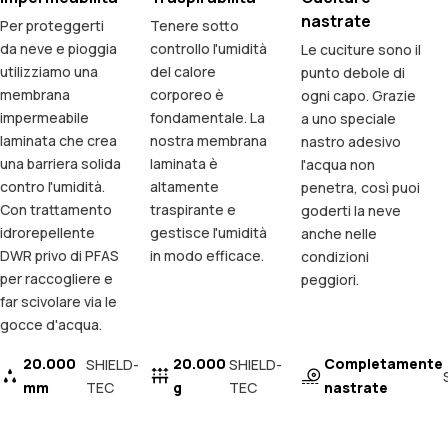
nastrate
Per proteggerti
Tenere sotto
da neve e pioggia
controllo l'umidità
Le cuciture sono il
utilizziamo una
del calore
punto debole di
membrana
corporeo è
ogni capo. Grazie
impermeabile
fondamentale. La
a uno speciale
laminata che crea
nostra membrana
nastro adesivo
una barriera solida
laminata è
l'acqua non
contro l'umidità.
altamente
penetra, così puoi
Con trattamento
traspirante e
goderti la neve
idrorepellente
gestisce l'umidità
anche nelle
DWR privo di PFAS
in modo efficace.
condizioni
per raccogliere e
peggiori.
far scivolare via le
gocce d'acqua.
20.000
20.000
Completamente
SHIELD-
SHIELD-
mm
TEC
g
TEC
nastrate