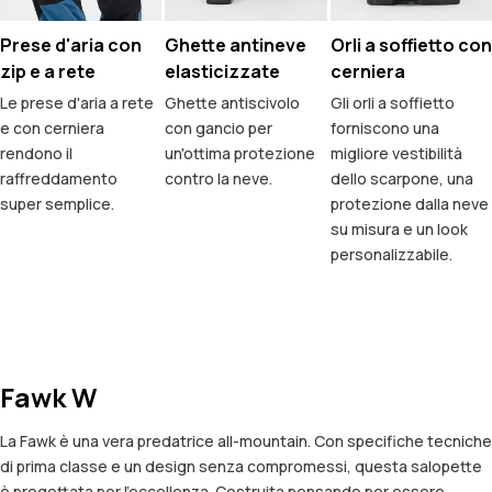
Prese d'aria con
Ghette antineve
Orli a soffietto con
zip e a rete
elasticizzate
cerniera
Le prese d'aria a rete
Ghette antiscivolo
Gli orli a soffietto
e con cerniera
con gancio per
forniscono una
rendono il
un'ottima protezione
migliore vestibilità
raffreddamento
contro la neve.
dello scarpone, una
super semplice.
protezione dalla neve
su misura e un look
personalizzabile.
Fawk W
La Fawk è una vera predatrice all-mountain. Con specifiche tecniche
di prima classe e un design senza compromessi, questa salopette
è progettata per l'eccellenza. Costruita pensando per essere