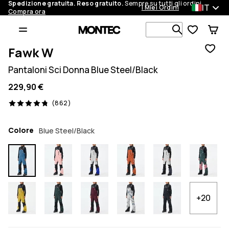
Spedizione gratuita. Reso gratuito.
Sempre su tutti gli ordini.
IT
I Miei Ordini
Compra ora
Cerca tra 1 
Fawk W
Pantaloni Sci Donna Blue Steel/Black
229,90 €
862 recensioni, 4.8/5
(862)
Colore
Blue Steel/Black
+20