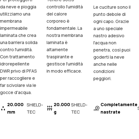
da neve e pioggia
controllo l'umidità
Le cuciture sono il
utilizziamo una
del calore
punto debole di
membrana
corporeo è
ogni capo. Grazie
impermeabile
fondamentale. La
a uno speciale
laminata che crea
nostra membrana
nastro adesivo
una barriera solida
laminata è
l'acqua non
contro l'umidità.
altamente
penetra, così puoi
Con trattamento
traspirante e
goderti la neve
idrorepellente
gestisce l'umidità
anche nelle
DWR privo di PFAS
in modo efficace.
condizioni
per raccogliere e
peggiori.
far scivolare via le
gocce d'acqua.
20.000
20.000
Completamente
SHIELD-
SHIELD-
mm
TEC
g
TEC
nastrate