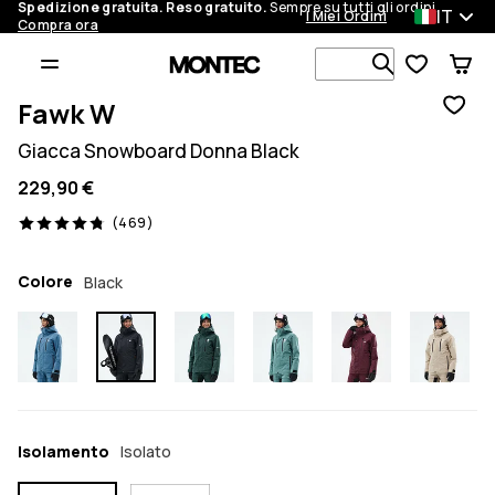
Spedizione gratuita. Reso gratuito.
Sempre su tutti gli ordini.
IT
I Miei Ordini
Compra ora
Cerca tra 1 
Fawk W
Giacca Snowboard Donna Black
229,90 €
469 recensioni, 4.8/5
(469)
Colore
Black
Isolamento
Isolato