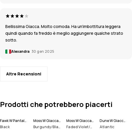
Bellissima Giacca. Molto comoda. Ha un’imbottitura leggera
quindi quando fa freddo è meglio aggiungere qualche strato
sotto.
Alexandra
30 gen 2025
Altre Recensioni
Prodotti che potrebbero piacerti
Fawk W Pantaloni Snowboard Donna
Moss W Giacca Snowboard Donna
Moss W Giacca Snowboard Donna
Dune W Giacca Sci Donna
Black
Burgundy/Black
Faded Violet/Black
Atlantic