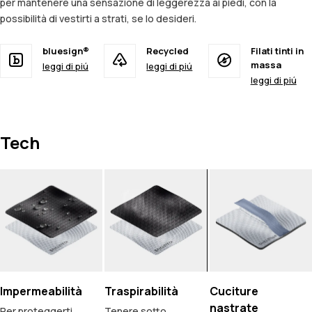
per mantenere una sensazione di leggerezza ai piedi, con la
possibilità di vestirti a strati, se lo desideri.
bluesign®
Recycled
Filati tinti in
massa
leggi di piú
leggi di piú
leggi di piú
Tech
Impermeabilità
Traspirabilità
Cuciture
nastrate
Per proteggerti
Tenere sotto