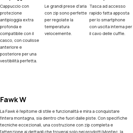
Cappuccio con
Le grandi prese d'aria
Tasca ad accesso
protezione
con zip sono perfette
rapido fatta apposta
antipioggia extra
per regolate la
per lo smartphone
profonda e
temperatura
con uscita interna per
compatibile con il
velocemente.
il cavo delle cuffie.
casco, con coulisse
anteriore e
posteriore per una
vestibilità perfetta.
Fawk W
La Fawk è l'epitome di stile e funzionalità e mira a conquistare
l'intera montagna, sia dentro che fuori dalle piste. Con specifiche
tecniche eccezionali, una costruzione con zip completa e
l'attenzione ai dettagli che troverai solo nei prodotti Montec, la