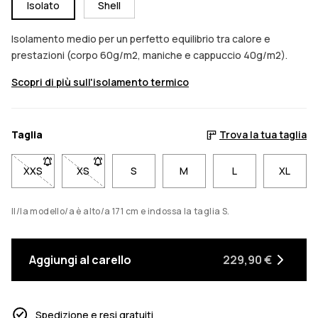
Isolato
Shell
Isolamento medio per un perfetto equilibrio tra calore e
prestazioni (corpo 60g/m2, maniche e cappuccio 40g/m2).
Scopri di più sull'isolamento termico
Taglia
Trova la tua taglia
XXS
- Taglia XXS non disponibile. Clicca per essere avvisato quan
XS
- Taglia XS non disponibile. Clicca per essere avv
S
M
L
XL
Il/la modello/a è alto/a 171 cm e indossa la taglia S.
Aggiungi al carello
229,90 €
Spedizione e resi gratuiti