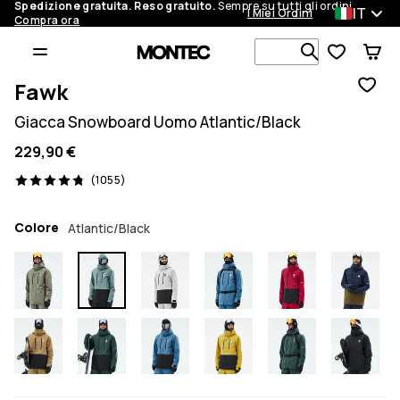
Spedizione gratuita. Reso gratuito.
Sempre su tutti gli ordini.
IT
I Miei Ordini
Compra ora
Cerca tra 1 
Fawk
Giacca Snowboard Uomo Atlantic/Black
229,90 €
1055 recensioni, 4.8/5
(1055)
Colore
Atlantic/Black