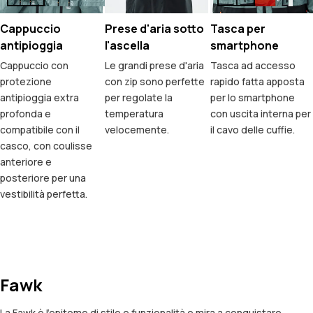
Cappuccio
Prese d'aria sotto
Tasca per
antipioggia
l'ascella
smartphone
Cappuccio con
Le grandi prese d'aria
Tasca ad accesso
protezione
con zip sono perfette
rapido fatta apposta
antipioggia extra
per regolate la
per lo smartphone
profonda e
temperatura
con uscita interna per
compatibile con il
velocemente.
il cavo delle cuffie.
casco, con coulisse
anteriore e
posteriore per una
vestibilità perfetta.
Fawk
La Fawk è l'epitome di stile e funzionalità e mira a conquistare