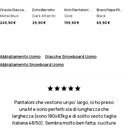
Oracle Giacca Sci Uomo
Echo Berretto
Kirin Pantaloni Sci Uomo
Bravo Felpa Pile Uomo
Metal Blue
Dark Atlantic
Gold
Black
249,90 €
29,90 €
199,90 €
69,90 €
Abbigliamento Uomo
Giacche Snowboard Uomo
Abbigliamento Snowboard Uomo
Pantaloni che vestono un po’ largo, io ho preso
una M e sono perfetti sia di lunghezza che
larghezza (sono 180x83kg e di solito vesto taglia
italiana 48/50). Sembra molto ben fatta, cuciture