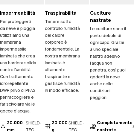
Impermeabilità
Traspirabilità
Cuciture
nastrate
Per proteggerti
Tenere sotto
da neve e pioggia
controllo l'umidità
Le cuciture sono il
utilizziamo una
del calore
punto debole di
membrana
corporeo è
ogni capo. Grazie
impermeabile
fondamentale. La
a uno speciale
laminata che crea
nostra membrana
nastro adesivo
una barriera solida
laminata è
l'acqua non
contro l'umidità.
altamente
penetra, così puoi
Con trattamento
traspirante e
goderti la neve
idrorepellente
gestisce l'umidità
anche nelle
DWR privo di PFAS
in modo efficace.
condizioni
per raccogliere e
peggiori.
far scivolare via le
gocce d'acqua.
20.000
20.000
Completamente
SHIELD-
SHIELD-
mm
TEC
g
TEC
nastrate