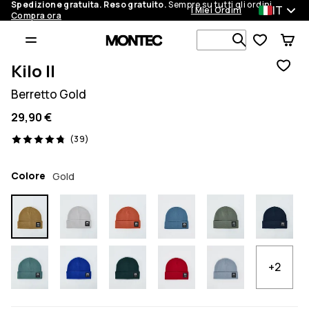
Spedizione gratuita. Reso gratuito.
Sempre su tutti gli ordini.
IT
I Miei Ordini
Compra ora
Cerca tra 1 
Kilo II
Berretto Gold
29,90 €
39 recensioni, 4.8/5
(39)
Colore
Gold
+2